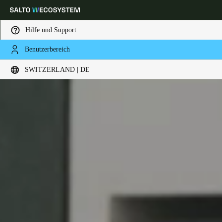
Hilfe und Support
Benutzerbereich
Wählen Sie Ihren Standort und Ihre Sprache
SWITZERLAND | DE
Europe
North America
Caribbean - Lati
Global
Switzerland
|
Deutsch
Germany
Deutsch
Switzerland
Deutsch
Français
Italiano