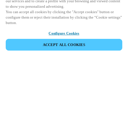
our services and to create a profile with your browsing and viewed content
to show you personalized advertising.
You can accept all cookies by clicking the "Accept cookies" button or
configure them or reject their installation by clicking the “Cookie settings”
button.
Configure Cookies
VERANSTALTUNG TEILEN
ACCEPT ALL COOKIES
Diese Veranstaltung hat bereits stattgefunden. Wir
laden Sie ein, sich über unsere kommenden
Veranstaltungen zu informieren.
KOMMENDE VERANSTALTUNGEN ANSEHEN