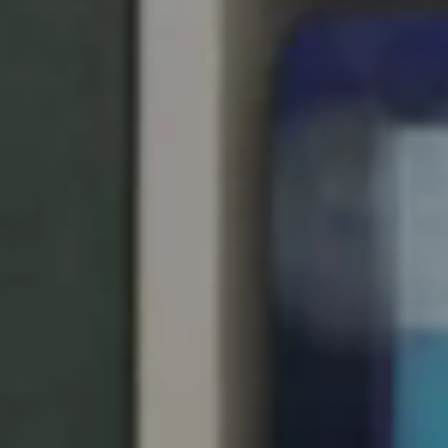
United Kingdom
English
Ireland
English
France
Français
Netherlands
Nederlands
English
Belgium
Français
Nederlands
English
Spain
Español