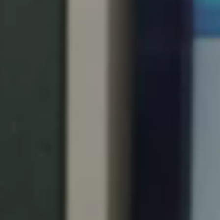
Portugal
Português
Italy
Italiano
Russia
Russian
Poland
Polski
Czech Republic
Čeština
Denmark
Danskere
English