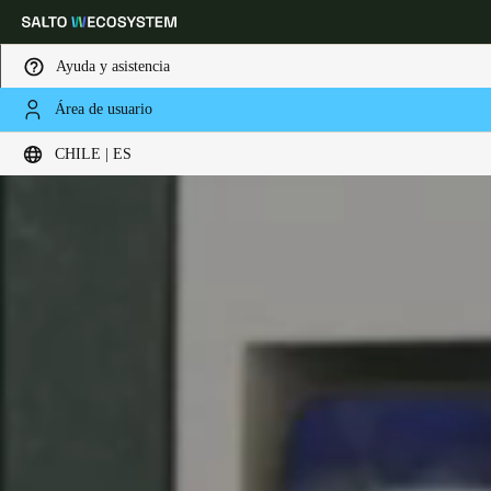
Ayuda y asistencia
Área de usuario
Elija su ubicación y configuración de idioma
CHILE | ES
Europe
North America
Caribbean - Lati
Global
Chile
|
Español
Mexico
Español
Colombia
Español