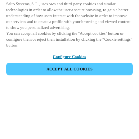
Salto Systems, S. L., uses own and third-party cookies and similar
technologies in order to allow the user a secure browsing, to gain a better
understanding of how users interact with the website in order to improve
our services and to create a profile with your browsing and viewed content
to show you personalized advertising.
You can accept all cookies by clicking the "Accept cookies" button or
configure them or reject their installation by clicking the “Cookie settings”
button.
Configure Cookies
COMPARTIR EVENTO
ACCEPT ALL COOKIES
Este evento ya ha tenido lugar. Le invitamos a
explorar nuestros próximos eventos.