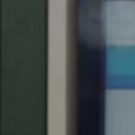
Chile
Español
Guardar la nueva selección como predeterminada