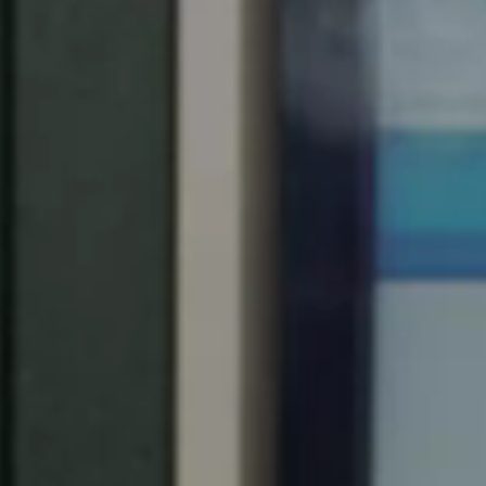
Chile
Español
Guardar la nueva selección como predeterminada