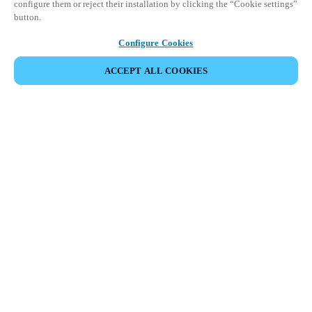
configure them or reject their installation by clicking the “Cookie settings”
button.
Configure Cookies
COMPARTIR EVENTO
ACCEPT ALL COOKIES
Este evento ya ha tenido lugar. Le invitamos a
explorar nuestros próximos eventos.
DESCUBRA LOS PRÓXIMOS EVENTOS