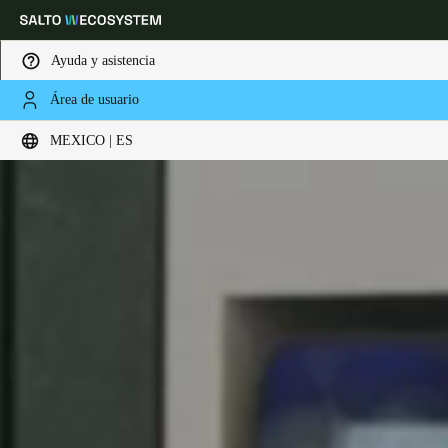
Ayuda y asistencia
Área de usuario
Elija su ubicación y configuración de idioma
MEXICO | ES
Europe
North America
Caribbean - Lati
Global
Mexico
|
Español
Mexico
Español
Colombia
Español