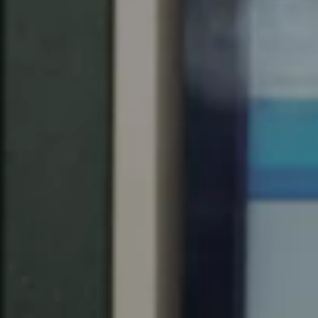
Chile
Español
Guardar la nueva selección como predeterminada