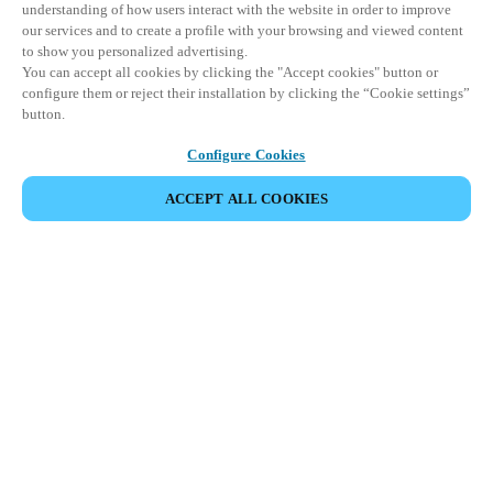
understanding of how users interact with the website in order to improve
our services and to create a profile with your browsing and viewed content
to show you personalized advertising.
You can accept all cookies by clicking the "Accept cookies" button or
configure them or reject their installation by clicking the “Cookie settings”
button.
Configure Cookies
COMPARTIR EVENTO
ACCEPT ALL COOKIES
Este evento ya ha tenido lugar. Le invitamos a
explorar nuestros próximos eventos.
DESCUBRA LOS PRÓXIMOS EVENTOS