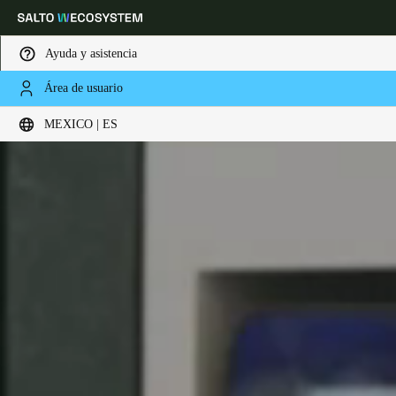
Ayuda y asistencia
Área de usuario
Elija su ubicación y configuración de idioma
MEXICO | ES
Europe
North America
Caribbean - Lati
Global
Mexico
|
Español
Mexico
Español
Colombia
Español