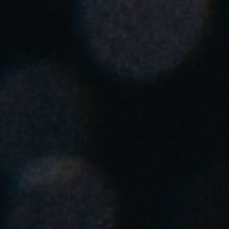
Chile
Español
Guardar la nueva selección como predeterminada