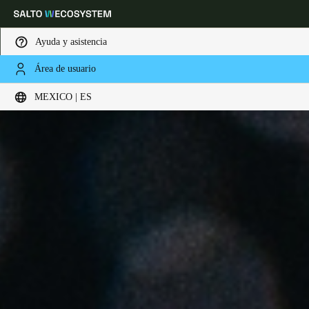
Ayuda y asistencia
Área de usuario
Elija su ubicación y configuración de idioma
MEXICO | ES
Europe
North America
Caribbean - Lati
Global
Mexico
|
Español
Mexico
Español
Colombia
Español