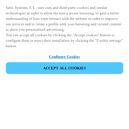
Salto Systems, S. L., uses own and third-party cookies and similar
technologies in order to allow the user a secure browsing, to gain a better
understanding of how users interact with the website in order to improve
our services and to create a profile with your browsing and viewed content
to show you personalized advertising.
You can accept all cookies by clicking the "Accept cookies" button or
configure them or reject their installation by clicking the “Cookie settings”
button.
Configure Cookies
COMPARTIR EVENTO
ACCEPT ALL COOKIES
Este evento ya ha tenido lugar. Le invitamos a
explorar nuestros próximos eventos.