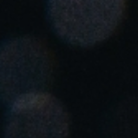
Chile
Español
Guardar la nueva selección como predeterminada