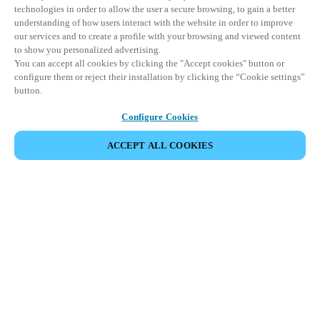
technologies in order to allow the user a secure browsing, to gain a better
understanding of how users interact with the website in order to improve
our services and to create a profile with your browsing and viewed content
to show you personalized advertising.
You can accept all cookies by clicking the "Accept cookies" button or
configure them or reject their installation by clicking the “Cookie settings”
button.
Configure Cookies
COMPARTIR EVENTO
ACCEPT ALL COOKIES
Este evento ya ha tenido lugar. Le invitamos a
explorar nuestros próximos eventos.
DESCUBRA LOS PRÓXIMOS EVENTOS