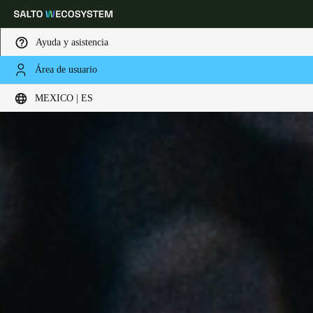
Ayuda y asistencia
Área de usuario
Elija su ubicación y configuración de idioma
MEXICO | ES
Europe
North America
Caribbean - Lati
Global
Mexico
|
Español
Mexico
Español
Colombia
Español