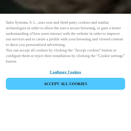
Salto Systems, S. L., uses own and third-party cookies and similar
technologies in order to allow the user a secure browsing, to gain a better
understanding of how users interact with the website in order to improve
our services and to create a profile with your browsing and viewed content
to show you personalized advertising.
You can accept all cookies by clicking the "Accept cookies" button or
configure them or reject their installation by clicking the “Cookie settings”
button.
Configure Cookies
COMPARTIR EVENTO
ACCEPT ALL COOKIES
Este evento ya ha tenido lugar. Le invitamos a