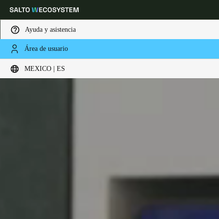
Ayuda y asistencia
Área de usuario
Elija su ubicación y configuración de idioma
MEXICO | ES
Europe
North America
Caribbean - Lati
Global
Mexico
|
Español
Mexico
Español
Colombia
Español