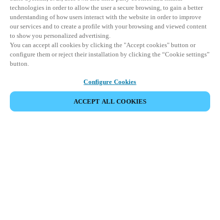
technologies in order to allow the user a secure browsing, to gain a better
understanding of how users interact with the website in order to improve
our services and to create a profile with your browsing and viewed content
to show you personalized advertising.
You can accept all cookies by clicking the "Accept cookies" button or
configure them or reject their installation by clicking the “Cookie settings”
button.
Configure Cookies
COMPARTIR EVENTO
ACCEPT ALL COOKIES
Este evento ya ha tenido lugar. Le invitamos a
explorar nuestros próximos eventos.
DESCUBRA LOS PRÓXIMOS EVENTOS