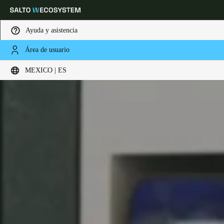
Ayuda y asistencia
Área de usuario
Elija su ubicación y configuración de idioma
MEXICO | ES
Europe
North America
Caribbean - Lati
Global
Mexico
|
Español
Mexico
Español
Colombia
Español