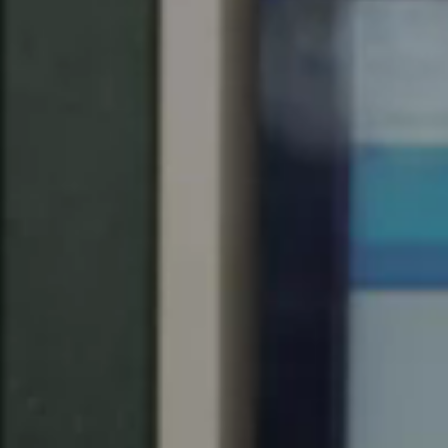
Chile
Español
Guardar la nueva selección como predeterminada