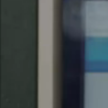
Chile
Español
Guardar la nueva selección como predeterminada