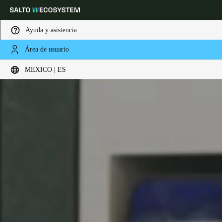
Ayuda y asistencia
Área de usuario
Elija su ubicación y configuración de idioma
MEXICO | ES
Europe
North America
Caribbean - Lati
Global
Mexico
|
Español
Mexico
Español
Colombia
Español