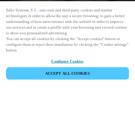
Salto Systems, S. L., uses own and third-party cookies and similar
technologies in order to allow the user a secure browsing, to gain a better
understanding of how users interact with the website in order to improve
our services and to create a profile with your browsing and viewed content
to show you personalized advertising.
You can accept all cookies by clicking the "Accept cookies" button or
configure them or reject their installation by clicking the “Cookie settings”
button.
Configure Cookies
COMPARTIR EVENTO
ACCEPT ALL COOKIES
Este evento ya ha tenido lugar. Le invitamos a
explorar nuestros próximos eventos.