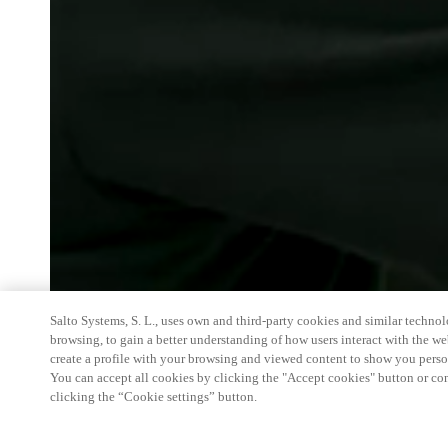
Salto Systems, S. L., uses own and third-party cookies and similar technolo
browsing, to gain a better understanding of how users interact with the we
create a profile with your browsing and viewed content to show you perso
You can accept all cookies by clicking the "Accept cookies" button or conf
clicking the “Cookie settings” button.