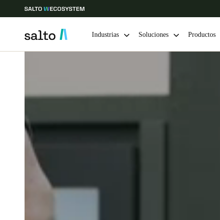
Industrias
Soluciones
Productos
Elija su ubicación y configuración de idioma
Europe
North America
Caribbean -
Global
Mexico
|
Español
Mexico
Español
Guardar la nueva selección como predeterminada