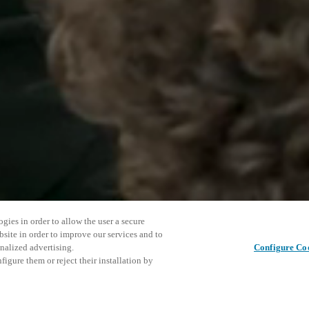
gies in order to allow the user a secure
bsite in order to improve our services and to
nalized advertising.
Configure Co
igure them or reject their installation by