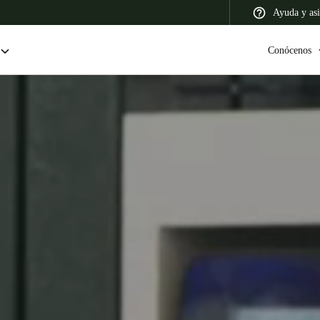
Ayuda y asi
Conócenos
 Latin America
Africa, Middle East, and India
Asia Pacific
Colombia
Español