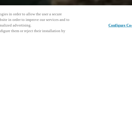
gies in order to allow the user a secure
bsite in order to improve our services and to
nalized advertising.
Configure Co
igure them or reject their installation by
r everyone locally active with
Cet événe
Partager cet article
encourage
événemen
DÉ