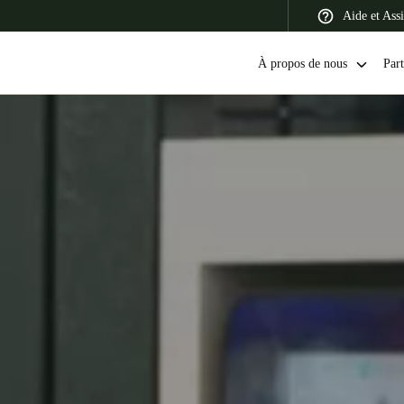
Aide et Assi
À propos de nous
Part
 Latin America
Africa, Middle East, and India
Asia Pacific
Canada
English
Français