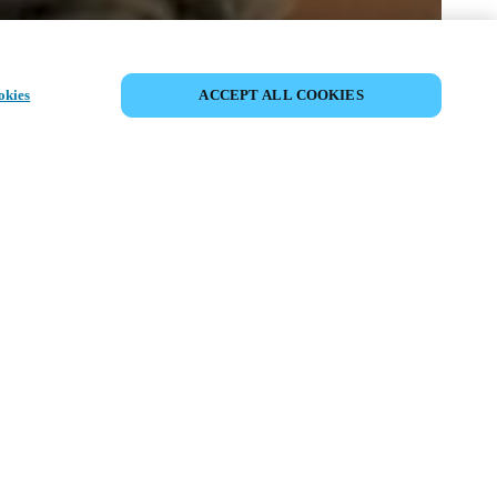
PARTAGER L’ÉVÉNEMENT
okies
ACCEPT ALL COOKIES
ment a déjà eu lieu. Nous vous
ons à découvrir nos prochains
ts.
COUVRIR LES ÉVÉNEMENTS À
VENIR