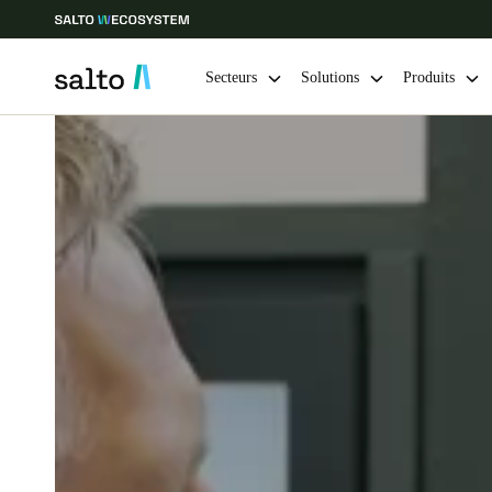
Secteurs
Solutions
Produits
Sélectionnez vos paramètres de localisation et de langue
Europe
North America
Caribbean -
Global
Canada
|
Français
USA
English
Enregistrer la nouvelle sélection comme choix par défaut