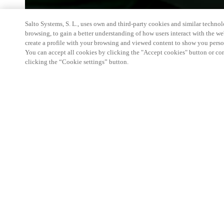
Salto Systems, S. L., uses own and third-party cookies and similar technolo
browsing, to gain a better understanding of how users interact with the we
create a profile with your browsing and viewed content to show you perso
You can accept all cookies by clicking the "Accept cookies" button or conf
clicking the “Cookie settings” button.
Local Sports Policy Congress is a meeting place fo
and for sports