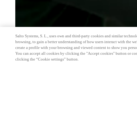
Salto Systems, S. L., uses own and third-party cookies and similar technolo
browsing, to gain a better understanding of how users interact with the we
create a profile with your browsing and viewed content to show you perso
You can accept all cookies by clicking the "Accept cookies" button or conf
clicking the “Cookie settings” button.
The FIBO is the world’s largest trade show for fitn
in Cologne. Visit us at FIBO from April 16–19, 2
present our latest innovations for automating and di
industry:
Automated Check-In/Out
Electronic Access Control
Smart Locker Systems