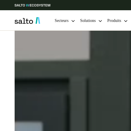
Secteurs
Solutions
Produits
Sélectionnez vos paramètres de localisation et de langue
Europe
North America
Caribbean -
Global
Canada
|
Français
USA
English
Enregistrer la nouvelle sélection comme choix par défaut