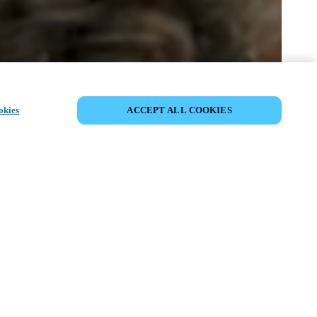
PARTAGER L’ÉVÉNEMENT
okies
ACCEPT ALL COOKIES
ment a déjà eu lieu. Nous vous
ons à découvrir nos prochains
ts.
COUVRIR LES ÉVÉNEMENTS À