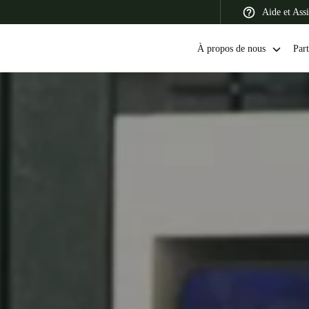
Aide et Assi
À propos de nous
Part
 Latin America
Africa, Middle East, and India
Asia Pacific
Canada
English
Français