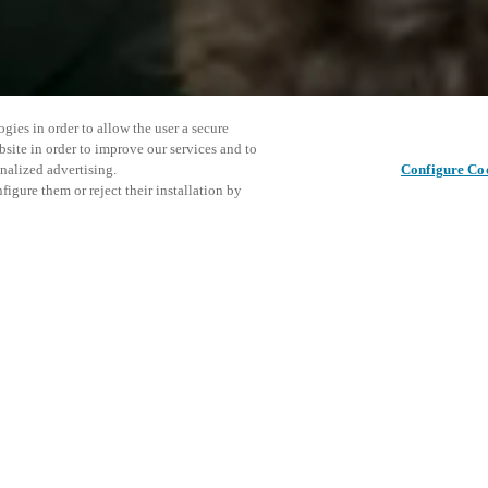
gies in order to allow the user a secure
bsite in order to improve our services and to
nalized advertising.
Configure Co
igure them or reject their installation by
ess, wellness, and health, held
026, at booth 8B28. We will
gitizing processes in the fitness
Cet événe
Partager cet article
encourage
événemen
DÉ