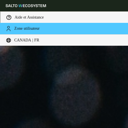
Aide et Assistance
Zone utilisateur
Sélectionnez vos paramètres de localisation et de langue
CANADA | FR
Europe
North America
Caribbean - Lati
Global
Canada
|
Français
USA
English
Canada
English
Français