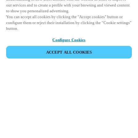
our services and to create a profile with your browsing and viewed content
to show you personalized advertising.
You can accept all cookies by clicking the "Accept cookies" button or
configure them or reject their installation by clicking the “Cookie settings”
button.
Configure Cookies
PARTAGER L’ÉVÉNEMENT
ACCEPT ALL COOKIES
Cet événement a déjà eu lieu. Nous vous
encourageons à découvrir nos prochains événements.
DÉCOUVRIR LES ÉVÉNEMENTS À VENIR