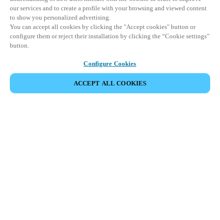
our services and to create a profile with your browsing and viewed content
to show you personalized advertising.
You can accept all cookies by clicking the "Accept cookies" button or
configure them or reject their installation by clicking the “Cookie settings”
button.
Configure Cookies
PARTAGER L’ÉVÉNEMENT
ACCEPT ALL COOKIES
Cet événement a déjà eu lieu. Nous vous
encourageons à découvrir nos prochains événements.
DÉCOUVRIR LES ÉVÉNEMENTS À VENIR