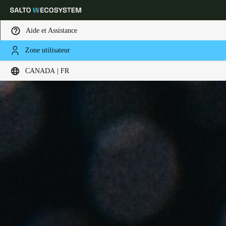
Aide et Assistance
Zone utilisateur
Sélectionnez vos paramètres de localisation et de langue
CANADA | FR
Europe
North America
Caribbean - Lati
Global
Canada
|
Français
USA
English
Canada
English
Français