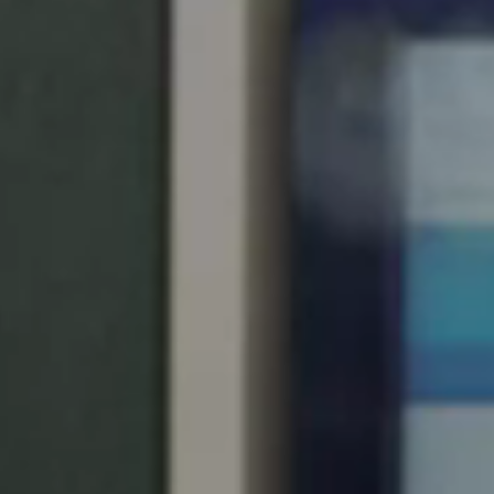
United Kingdom
English
Ireland
English
France
Français
Netherlands
Nederlands
English
Belgium
Français
Nederlands
English
Spain
Español