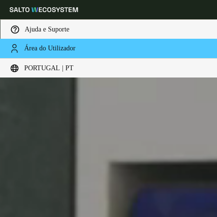
Ajuda e Suporte
Área do Utilizador
Escolha a sua localização e definições de idioma
PORTUGAL | PT
Europe
North America
Caribbean - Lati
Global
Portugal
|
Português
Germany
Deutsch
Switzerland
Deutsch
Français
Italiano