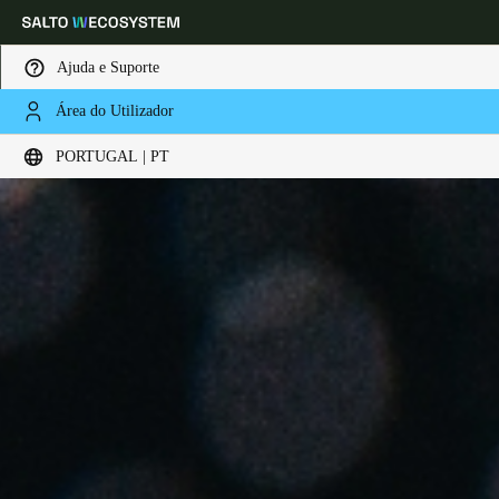
Ajuda e Suporte
Área do Utilizador
Escolha a sua localização e definições de idioma
PORTUGAL | PT
Europe
North America
Caribbean - Lati
Global
Portugal
|
Português
Germany
Deutsch
Switzerland
Deutsch
Français
Italiano