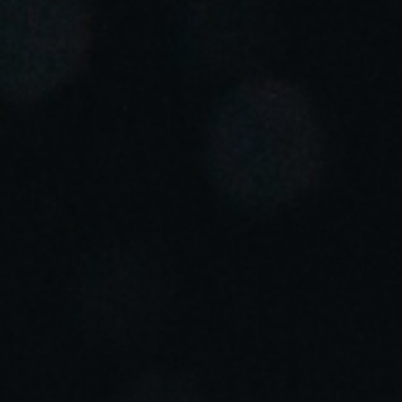
Portugal
Português
Italy
Italiano
Russia
Russian
Poland
Polski
Czech Republic
Čeština
Denmark
Danskere
English