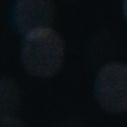
United Kingdom
English
Ireland
English
France
Français
Netherlands
Nederlands
English
Belgium
Français
Nederlands
English
Spain
Español