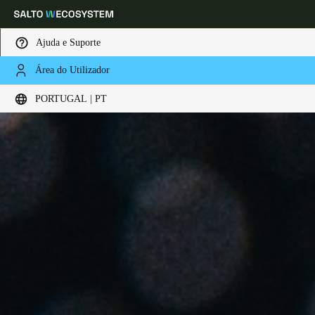
Ajuda e Suporte
Área do Utilizador
Escolha a sua localização e definições de idioma
PORTUGAL | PT
Europe
North America
Caribbean - Lati
Global
Portugal
|
Português
Germany
Deutsch
Switzerland
Deutsch
Français
Italiano