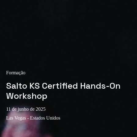
Sweden
Svenska
English
Norway
Norsk
English
Finland
Finnish
English
Formação
Salto KS Certified Hands-On
Guardar nova seleção como predefinição
Workshop
11 de junho de 2025
Las Vegas - Estados Unidos