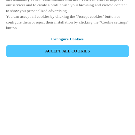
our services and to create a profile with your browsing and viewed content
to show you personalized advertising.
You can accept all cookies by clicking the "Accept cookies" button or
configure them or reject their installation by clicking the “Cookie settings”
button.
Configure Cookies
PARTILHAR EVENTO
ACCEPT ALL COOKIES
Este evento já ocorreu. Convidamo-lo a explorar os
nossos próximos eventos.
DESCUBRA OS PRÓXIMOS EVENTOS