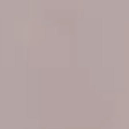
Sweden
Svenska
English
Norway
Norsk
English
Finland
Finnish
English
Guardar nova seleção como predefinição