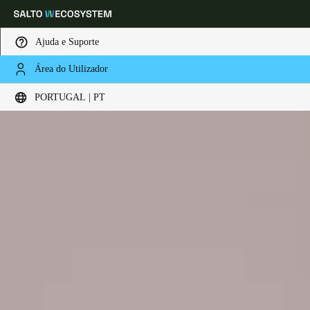
Ajuda e Suporte
Área do Utilizador
Escolha a sua localização e definições de idioma
PORTUGAL | PT
Europe
North America
Caribbean - Lati
Global
Portugal
|
Português
Germany
Deutsch
Switzerland
Deutsch
Français
Italiano