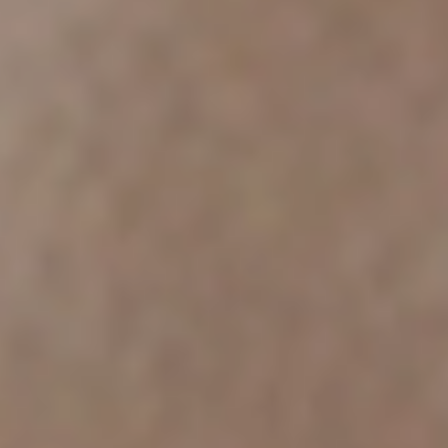
United Kingdom
English
Ireland
English
France
Français
Netherlands
Nederlands
English
Belgium
Français
Nederlands
English
Spain
Español