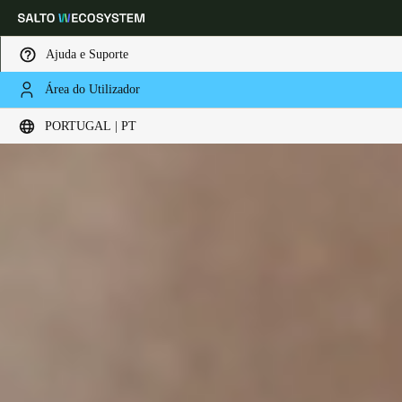
Ajuda e Suporte
Área do Utilizador
Escolha a sua localização e definições de idioma
PORTUGAL | PT
Europe
North America
Caribbean - Lati
Global
Portugal
|
Português
Germany
Deutsch
Switzerland
Deutsch
Français
Italiano