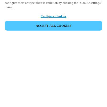
configure them or reject their installation by clicking the “Cookie settings”
button.
Configure Cookies
ACCEPT ALL COOKIES
Reconhecimento facial para controlo de
acesso.
Garanta um acesso contínuo e seguro com a tecnologia de
reconhecimento facial de ponta.
Permite aos utilizadores aceder apenas com o rosto como
credencial única, eliminando a necessidade de chaves físicas,
cartões ou credenciais móveis.
Salto XS4 Face simplifica e otimiza o processo de acesso,