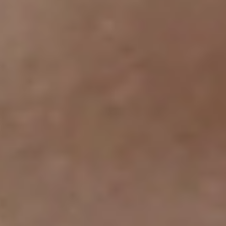
Sweden
Svenska
English
Norway
Norsk
English
Finland
Finnish
English
Guardar nova seleção como predefinição