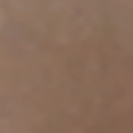
Portugal
Português
Italy
Italiano
Russia
Russian
Poland
Polski
Czech Republic
Čeština
Denmark
Danskere
English