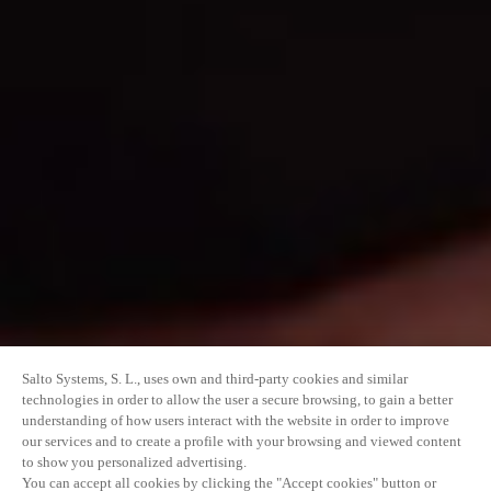
Salto Systems, S. L., uses own and third-party cookies and similar
technologies in order to allow the user a secure browsing, to gain a better
understanding of how users interact with the website in order to improve
our services and to create a profile with your browsing and viewed content
to show you personalized advertising.
You can accept all cookies by clicking the "Accept cookies" button or