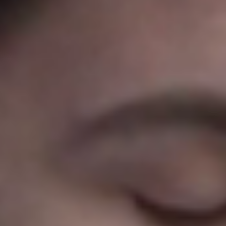
Portugal
Português
Italy
Italiano
Russia
Russian
Poland
Polski
Czech Republic
Čeština
Denmark
Danskere
English