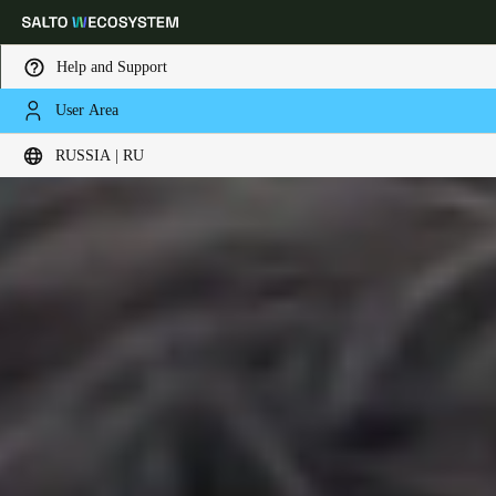
Help and Support
User Area
Выберите свое местоположение и языковые настройки
RUSSIA | RU
Europe
North America
Caribbean - Lati
Global
Russia
|
Russian
Germany
Deutsch
Switzerland
Deutsch
Français
Italiano