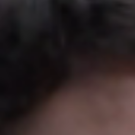
United Kingdom
English
Ireland
English
France
Français
Netherlands
Nederlands
English
Belgium
Français
Nederlands
English
Spain
Español