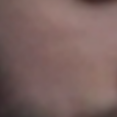
Sweden
Svenska
English
Norway
Norsk
English
Finland
Finnish
English
Сохранить новый выбор по умолчанию