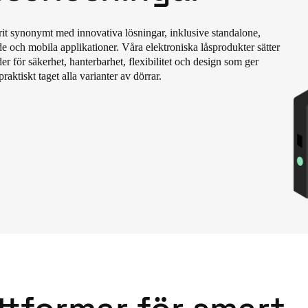
Spain
rit synonymt med innovativa lösningar, inklusive standalone,
Español
 och mobila applikationer. Våra elektroniska låsprodukter sätter
er för säkerhet, hanterbarhet, flexibilitet och design som ger
praktiskt taget alla varianter av dörrar.
Russia
Russian
Denmark
Danskere
English
Finland
Finnish
English