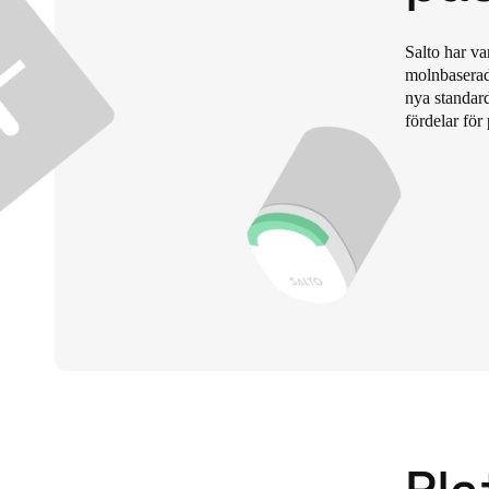
Belgium
Salto har va
Français
Nederlands
English
molnbaserade
nya standard
fördelar för 
Italy
Italiano
Czech Republic
Čeština
Norway
Norsk
English
Spara det nya valet som standard