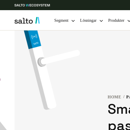
Segment
Lösningar
Produkter
Ange plats och språkpreferens
Europe
North America
Caribbean -
Global
Sweden
|
Svenska
HOME
P
Germany
Sm
Deutsch
pas
Ireland
English