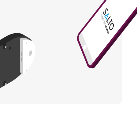
Portugal
Português
Poland
Polski
Sweden
Svenska
English