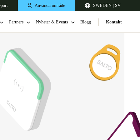
pport
Användarområde
SWEDEN | SV
Partners
Nyheter & Events
Blogg
Kontakt
United Kingdom
English
Netherlands
Nederlands
English