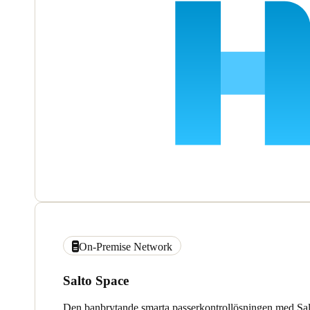
On-Premise Network
Salto Space
Den banbrytande smarta passerkontrollösningen med Sa