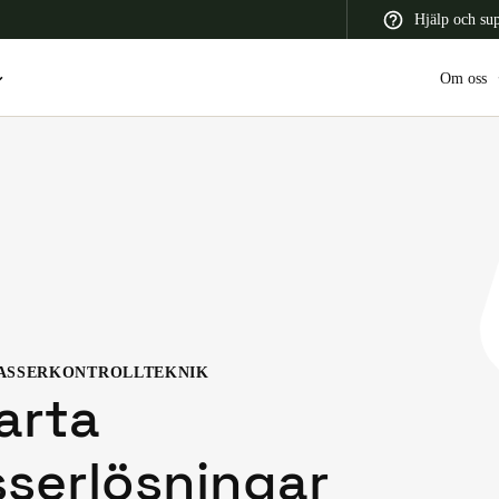
Hjälp och su
Om oss
 Latin America
Africa, Middle East, and India
Asia Pacific
ASSERKONTROLLTEKNIK
Switzerland
arta
Deutsch
Français
Italiano
serlösningar
France
Français