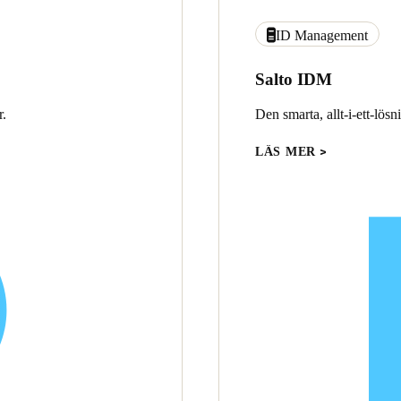
ID Management
Salto IDM
r.
Den smarta, allt-i-ett-lösn
LÄS MER