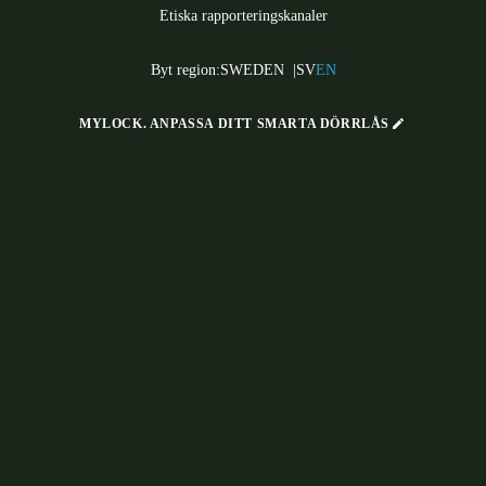
Etiska rapporteringskanaler
Byt region:
SWEDEN
|
SV
EN
MYLOCK.
ANPASSA DITT SMARTA DÖRRLÅS
Låt oss hålla kontakten
@saltosystems
FoU-projekt
Legal