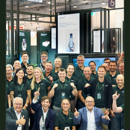
sociala och idrottsliga engagemang under ett
gemensamt tak.
Men vi vill alltid ta ett steg längre. I takt med att vårt
företag fortsätter att växa, växer också vårt
engagemang för samhället – som en spegling av vår
gemensamma syn på vilken roll vi spelar i det globala
sammanhanget. För att kunna göra ännu större
skillnad beslutade vi att skapa en särskild organisation
– vilket lade grunden till
SALTO FOUNDATION
.