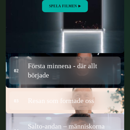
SPELA FILMEN
Första minnena - där allt
började
Resan som formade oss
Salto-andan – människorna