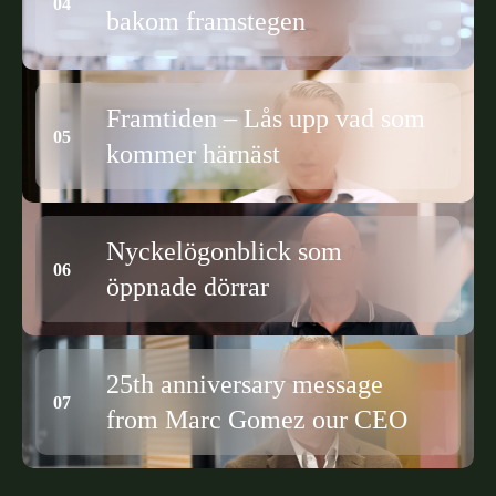
bakom framstegen
Framtiden – Lås upp vad som
kommer härnäst
Nyckelögonblick som
öppnade dörrar
25th anniversary message
from Marc Gomez our CEO