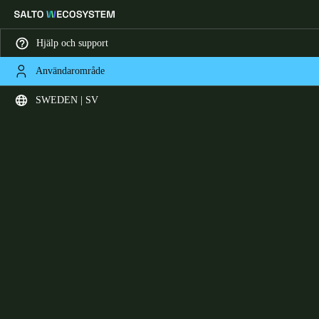
Hjälp och support
Användarområde
Ange plats och språkpreferens
SWEDEN | SV
Europe
North America
Caribbean - Lati
Global
Sweden
|
Svenska
Germany
Deutsch
Switzerland
Deutsch
Français
Italiano