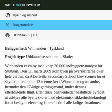
Hjælp og support
Brugerområde
HOME
BRANCHER
BUSINESS CASES
SKOLER I WINNENDEN
Vælg dine indstillinger for placering og sprog
Skoler i Winnenden
DENMARK | DA
Europe
North America
Caribbean - Lati
Global
Beliggenhed:
Winnenden - Tyskland
Projekttype
Uddannelsessektoren - Skoler
Denmark
|
Danskere
Winnenden er en by med knap 30.000 indbyggere nordøst for
Stuttgart. Den 11. marts 2009 kom byen på overskrifterne over
hele verden, da Albertville Secondary School blev scenen for et
Germany
skyderi, der dræbte 13 mennesker i Winnenden og tre andre,
Deutsch
herunder den 17-årige gerningsmand, under dennes
efterfølgende flugt. Efter disse begivenheder besluttede byrådet
at udstyre alle byens skoler med elektronisk sikkerhedsteknologi
Switzerland
for at beskytte elever og lærere bedre i alle farlige situationer.
Deutsch
Français
Italiano