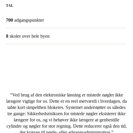
TAL
United Kingdom
English
700
adgangspunkter
Ireland
8
skoler over hele byen
English
France
Français
Netherlands
Nederlands
English
Ved brug af den elektroniske løsning er mistede nøgler ikke
Belgium
længere vigtige for os. Dette er en reel merværdi i hverdagen, da
Français
Nederlands
English
tabte kort simpelthen blokeres. Systemet understøtter os således
tre gange: Sikkerhedsrisikoen for mistede nøgler eksisterer ikke
Spain
længere for os, og vi behøver ikke længere at genbestille
Español
cylindre og nøgler for stor regning. Dette reducerer også den tid,
der kræves til nøgle- eller adgangsadministration.