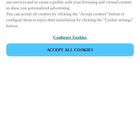
our services and to create a profile with your browsing and viewed content
to show you personalized advertising.
You can accept all cookies by clicking the "Accept cookies" button or
configure them or reject their installation by clicking the “Cookie settings”
button.
Configure Cookies
ACCEPT ALL COOKIES
Partner Area
Juridisk
Sikkerhed
Karriere
Etiske kanaler