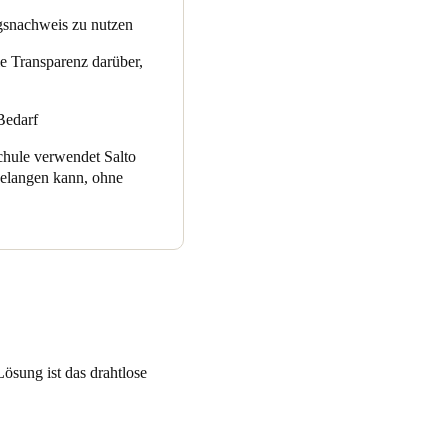
der Abteilung, und die
 Konzept bis zur Umsetzung,
ngsnachweis zu nutzen
.“
 für die Planung der nächsten
e Transparenz darüber,
n, und benötigte eine
Bedarf
chule verwendet Salto
gelangen kann, ohne
ösung ist das drahtlose