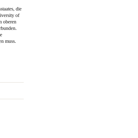
staates, die
Portugal
versity of
Português
n oberen
erbunden.
ne
Poland
en muss.
Polski
Sweden
Svenska
English