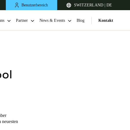
Benutzerbereich
SWITZERLAND | DE
uns
Partner
News & Events
Blog
Kontakt
ool
United Kingdom
English
über
Netherlands
m neuesten
Nederlands
English