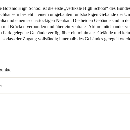
e Botanic High School
ist die erste „vertikale High School“ des Bundes
Spain
chhäusern besteht – einem umgebauten fünfstöckigen Gebäude der Uni
Español
alia und einem sechsstöckigen Neubau. Die beiden Gebäude sind in de
 mit Brücken verbunden und über ein zentrales Atrium miteinander v
m Park gelegene Gebäude verfügt über ein minimales Gelände und kei
Russia
sodass der Zugang vollständig innerhalb des Gebäudes geregelt werd
Russian
Denmark
Danskere
English
spunkte
Finland
Finnish
English
er