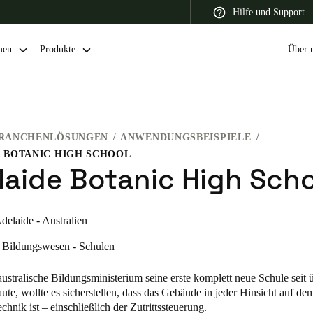
Hilfe und Support
men
Produkte
Über 
RANCHENLÖSUNGEN
ANWENDUNGSBEISPIELE
 Latin America
Africa, Middle East, and India
Asia Pacific
 BOTANIC HIGH SCHOOL
laide Botanic High Sch
delaide - Australien
Switzerland
Bildungswesen - Schulen
Deutsch
Français
Italiano
ustralische Bildungsministerium seine erste komplett neue Schule seit 
France
ute, wollte es sicherstellen, dass das Gebäude in jeder Hinsicht auf de
chnik ist – einschließlich der Zutrittssteuerung.
Français