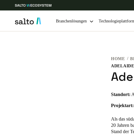
Branchenlösungen
Technologieplattfor
Wählen Sie Ihren Standort und Ihre Sprache
HOME
B
Europe
North America
Caribbean -
Global
ADELAIDE
Ade
Switzerland
|
Deutsch
Standort:
A
Germany
Projektart:
Deutsch
Als das süda
Ireland
20 Jahren ba
Stand der Te
English