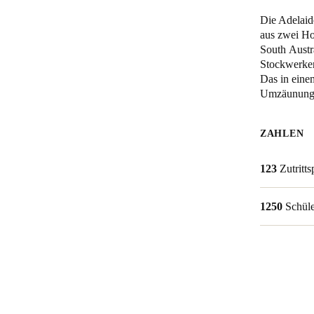
Die
Adelaid
Belgium
aus zwei Ho
Français
Nederlands
English
South Austr
Stockwerken
Das in eine
Italy
Umzäunung, 
Italiano
Czech Republic
ZAHLEN
Čeština
123
Zutritt
Norway
Norsk
English
1250
Schül
Auswahl als Standard speichern