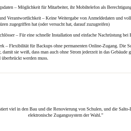
Salto ist seit einigen Jahren die bevorzugte drahtlose Zutrittssteuerung 
delaide Botanic High School ist ein Erfolg. Der gesamte Prozess, vom
daten – Möglichkeit für Mitarbeiter, ihr Mobiltelefon als Berechtigu
Gallagher-Hauptsystem integriert werden kann, war für uns entscheidend
n Bildungsministerium wichtige Erkenntnisse und eine solide Grundlage
desstaates, die bereits im Gange sind.
nd Verantwortlichkeit – Keine Weitergabe von Anmeldedaten und voll
rdem vermeiden, dass die Schüler mehrere Karten mit sich führen müsse
ren zugegriffen hat (oder versucht hat, darauf zuzugreifen)
 vorhandenen MiFare EV1-Schülerausweise verwenden konnte.
lösser – Für eine schnelle Installation und einfache Nachrüstung bei 
erk – Flexibilität für Backups ohne permanenten Online-Zugang. Die S
r, damit sie weiß, dass man auch ohne Strom jederzeit in das Gebäude 
el überbrückt werden muss.
tiert viel in den Bau und die Renovierung von Schulen, und die Salto-L
elektronische Zugangssystem der Wahl.