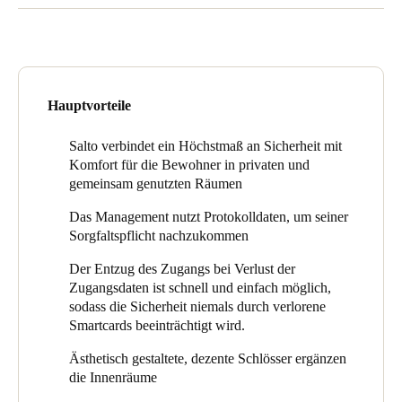
Immobilienportfolio musste auch sichergestellt werden, dass das
Installiert vom Salto-zertifizierten Partner Toplock Locksmiths,
Sweden
gewählte Zutrittssteuerungssystem mit dieser Expansion
sind die Wohngebäude durch ein intelligentes
Svenska
English
mitwachsen kann.
Zutrittssteuerungssystem von Salto sowie durch unauffällige
CCTV-Technologie geschützt. Die Zugangskontrolle ist in den
Norway
Schlafräumen der Studenten, in den Verwaltungsbereichen und
Hauptvorteile
in den Gemeinschaftsräumen der Studenten installiert. Direktor
Norsk
English
Mark Bowater sagt: „Salto war eine gute Wahl für dieses
Salto verbindet ein Höchstmaß an Sicherheit mit
Projekt, und wir haben Ælement-Schlösser und
Finland
Komfort für die Bewohner in privaten und
Energiesparvorrichtungen (ESDs) sowie Steuerungen und
Finnish
English
gemeinsam genutzten Räumen
Wandleser an strategischen Hotspot-Punkten installiert.“
Das Management nutzt Protokolldaten, um seiner
Gesteuert über kontaktlose Smartcards (die von den Studenten
Sorgfaltspflicht nachzukommen
auch für bargeldlose Wäscheservices verwendet werden) bieten
Auswahl als Standard speichern
die Ælement-Schlösser ein drahtloses, eigenständiges, vernetztes
Der Entzug des Zugangs bei Verlust der
System durch die Salto Virtual Network (Salto SVN)
Zugangsdaten ist schnell und einfach möglich,
Technologie. Damit werden die individuellen Kontrollen der
sodass die Sicherheit niemals durch verlorene
Studenten und der Batteriestatus jedes Mal erfasst, wenn sie
Smartcards beeinträchtigt wird.
durch eine Außentür gehen, und Daten werden dann an einem
der Hotspot-Punkte in einem der Aufzüge des Wohnheims oder
Ästhetisch gestaltete, dezente Schlösser ergänzen
in anderen Gemeinschaftsbereichen heruntergeladen.
die Innenräume