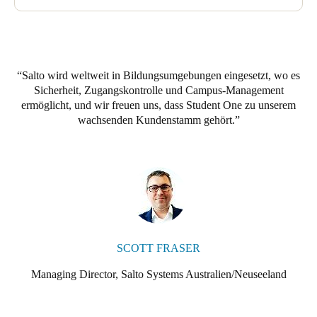
Die ESDs in den Zimmern tragen inzwischen dazu bei, einen
erheblichen Teil des Stromverbrauchs in den Zimmern
einzusparen. Diese werden aktiviert, wenn die Studenten ihre
Smart-ID-Karte in das ESD einführen und die Klimaanlage im
Raum aktivieren.
Salto wird weltweit in Bildungsumgebungen eingesetzt, wo es
Tim Weston, CEO von Student One, sagt: „Ich hatte die Salto-
Sicherheit, Zugangskontrolle und Campus-Management
Technologie bereits bei anderen Studentenunterkünften
ermöglicht, und wir freuen uns, dass Student One zu unserem
eingesetzt und war von der Benutzerfreundlichkeit und dem
wachsenden Kundenstamm gehört.
fortschrittlichen Data-on-Card- und Virtual Network-
Betriebssystem beeindruckt. Wir haben uns gerne für Salto als
Zutrittssteuerungssystem entschieden, da wir wussten, dass es
mit uns wachsen kann, wenn wir unser Portfolio in Brisbane um
weitere Standorte erweitern“.
SCOTT FRASER
Managing Director, Salto Systems Australien/Neuseeland