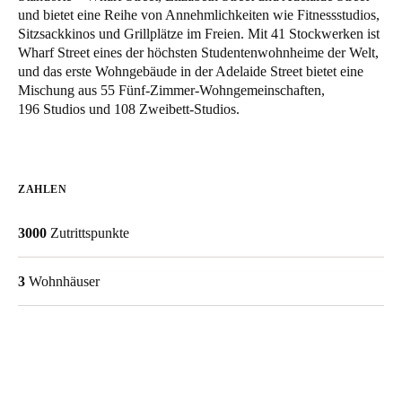
und bietet eine Reihe von Annehmlichkeiten wie Fitnessstudios,
United Kingdom
Sitzsackkinos und Grillplätze im Freien. Mit 41 Stockwerken ist
English
Wharf Street eines der höchsten Studentenwohnheime der Welt,
und das erste Wohngebäude in der Adelaide Street bietet eine
Ireland
Mischung aus 55 Fünf-Zimmer-Wohngemeinschaften,
196 Studios und 108 Zweibett-Studios.
English
France
Français
ZAHLEN
Netherlands
3000
Zutrittspunkte
Nederlands
English
3
Wohnhäuser
Belgium
Français
Nederlands
English
Spain
Español