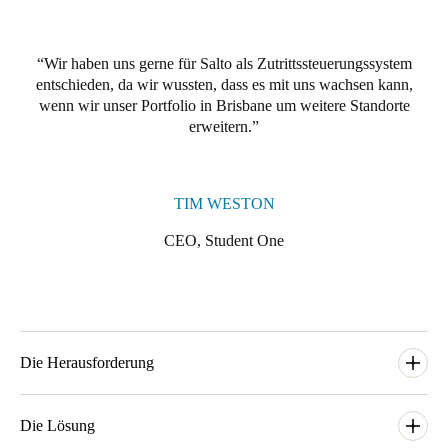
Portugal
Português
Wir haben uns gerne für Salto als Zutrittssteuerungssystem
entschieden, da wir wussten, dass es mit uns wachsen kann,
Italy
wenn wir unser Portfolio in Brisbane um weitere Standorte
Italiano
erweitern.
Russia
Russian
TIM WESTON
CEO, Student One
Poland
Polski
Czech Republic
Čeština
Die Herausforderung
Denmark
Student One musste viele Sicherheitsaspekte berücksichtigen
Danskere
und gleichzeitig den Bewohnern in privaten und gemeinsamen
Die Lösung
English
Bereichen des Gebäudes Komfort bieten. Mit dem wachsenden