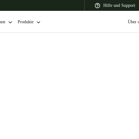
Hilfe und Support
men
Produkte
Über 
 Latin America
Africa, Middle East, and India
Asia Pacific
Switzerland
Deutsch
Français
Italiano
France
Français