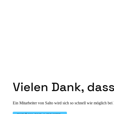
Belgium
Français
Nederlands
English
Italy
Italiano
Czech Republic
Čeština
Norway
Norsk
English
Vielen Dank, das
Auswahl als Standard speichern
Ein Mitarbeiter von Salto wird sich so schnell wie möglich bei