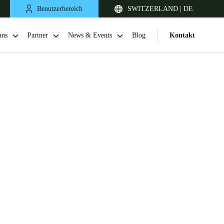
Benutzerbereich
SWITZERLAND | DE
uns
Partner
News & Events
Blog
Kontakt
United Kingdom
English
Netherlands
Nederlands
English