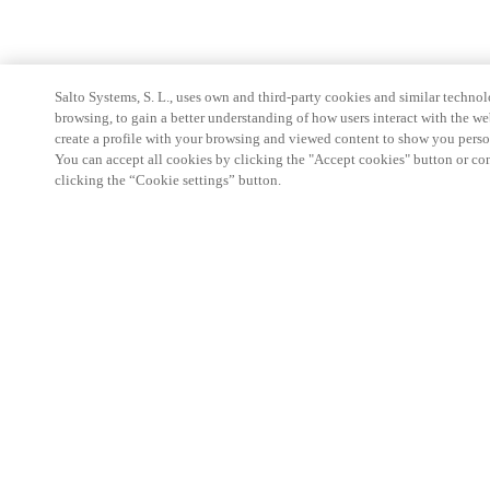
Salto Systems, S. L., uses own and third-party cookies and similar technolo
browsing, to gain a better understanding of how users interact with the we
create a profile with your browsing and viewed content to show you perso
You can accept all cookies by clicking the "Accept cookies" button or conf
clicking the “Cookie settings” button.
Partner Area
Rechtliche Hinweise
Sicherheit
Karriere
Download Teamviewer Client
Ethik-Kanäle