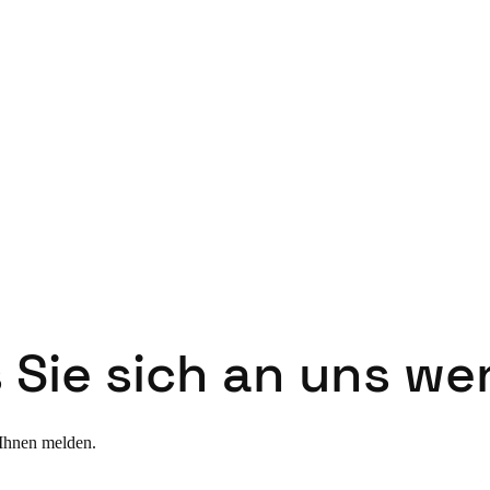
Spain
Español
Russia
Russian
Denmark
Danskere
English
Finland
Finnish
English
s Sie sich an uns w
 Ihnen melden.