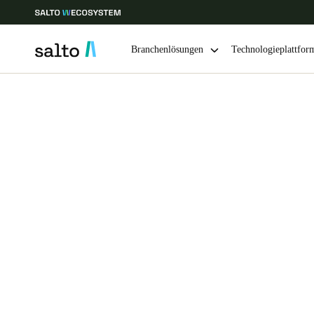
Branchenlösungen
Technologieplattfor
Wählen Sie Ihren Standort und Ihre Sprache
Europe
North America
Caribbean -
Global
Switzerland
|
Deutsch
Germany
Deutsch
Ireland
English