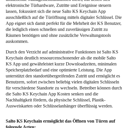
elektronische Türhardware, Zutritte und Ereignisse steuern
Portugal
lassen, fokussiert sich die neue Salto KS Keychain App
Português
ausschließlich auf die Türöffnung mittels digitaler Schlüssel. Die
App eignet sich damit perfekt für die Mehrheit der KS Benutzer,
Italy
die lediglich einen schnellen und zuverlässigen Zutritt zu
Räumen benötigen und ohne zusätzliche Verwaltungstools
Italiano
auskommen.
Russia
Durch den Verzicht auf administrative Funktionen ist Salto KS
Russian
Keychain deutlich ressourcenschonender als die mobile Salto
KS App und gewährleistet kurze Downloadzeiten, minimalen
Speicherplatzbedarf und eine optimierte Leistung. Die App
Poland
unterstützt den standortübergreifenden Zutritt und ermöglicht es
Polski
Benutzern, sofort zwischen beliebig vielen digitalen Schlüsseln
für verschiedene Standorte zu wechseln. Betreiber können durch
Czech Republic
die Salto KS Keychain App Kosten senken und die
Nachhaltigkeit fördern, da physische Schlüssel, Plastik-
Čeština
Ausweiskarten oder Schlüsselanhänger überflüssig werden.
Denmark
Salto KS Keychain ermöglicht das Öffnen von Türen auf
Danskere
English
folgende Arten: