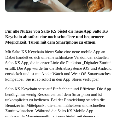
United Kingdom
English
Ireland
Für alle Nutzer von Salto KS bietet die neue App Salto KS
English
Keychain ab sofort eine noch schnellere und bequemere
Möglichkeit, Türen mit dem Smartphone zu öffnen.
France
Mit Salto KS Keychain bietet Salto eine neue mobile App an.
Français
Dabei handelt es sich um eine schlankere Version der aktuellen
Salto KS App, die in erster Linie die Funktion „Digitaler Zutritt“
Netherlands
erfüllt. Die App wurde für die Betriebssysteme
iOS
und
Android
Nederlands
English
entwickelt und ist mit Apple Watch und Wear OS Smartwatches
kompatibel. Sie ist ab sofort in den App-Stores verfügbar.
Belgium
Salto KS Keychain setzt auf Einfachheit und Effizienz. Die App
Français
Nederlands
English
benötigt nur wenig Ressourcen auf dem Smartphon und ist
unkompliziert zu bedienen. Bei der Entwicklung standen die
Spain
Benutzer im Mittelpunkt, die einen mühelosen und schnellen
Español
Zutritt wünschen. Während die Salto KS Mobile App
umfassende Managementfunktionen bietet, mit denen sich