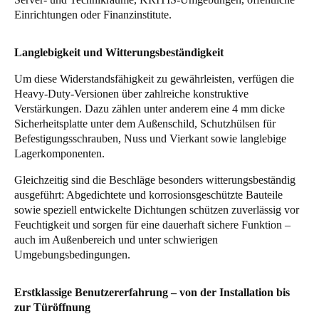
Einrichtungen oder Finanzinstitute.
Sweden
Svenska
English
Langlebigkeit und Witterungsbeständigkeit
Norway
Um diese Widerstandsfähigkeit zu gewährleisten, verfügen die
Norsk
English
Heavy-Duty-Versionen über zahlreiche konstruktive
Verstärkungen. Dazu zählen unter anderem eine 4 mm dicke
Sicherheitsplatte unter dem Außenschild, Schutzhülsen für
Finland
Befestigungsschrauben, Nuss und Vierkant sowie langlebige
Finnish
English
Lagerkomponenten.
Gleichzeitig sind die Beschläge besonders witterungsbeständig
ausgeführt: Abgedichtete und korrosionsgeschützte Bauteile
Auswahl als Standard speichern
sowie speziell entwickelte Dichtungen schützen zuverlässig vor
Feuchtigkeit und sorgen für eine dauerhaft sichere Funktion –
auch im Außenbereich und unter schwierigen
Umgebungsbedingungen.
Erstklassige Benutzererfahrung – von der Installation bis
zur Türöffnung