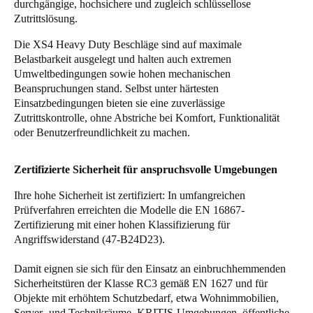
durchgängige, hochsichere und zugleich schlüssellose
Portugal
Zutrittslösung.
Português
Die XS4 Heavy Duty Beschläge sind auf maximale
Belastbarkeit ausgelegt und halten auch extremen
Italy
Umweltbedingungen sowie hohen mechanischen
Italiano
Beanspruchungen stand. Selbst unter härtesten
Einsatzbedingungen bieten sie eine zuverlässige
Zutrittskontrolle, ohne Abstriche bei Komfort, Funktionalität
Russia
oder Benutzerfreundlichkeit zu machen.
Russian
Zertifizierte Sicherheit für anspruchsvolle Umgebungen
Poland
Polski
Ihre hohe Sicherheit ist zertifiziert: In umfangreichen
Prüfverfahren erreichten die Modelle die EN 16867-
Zertifizierung mit einer hohen Klassifizierung für
Czech Republic
Angriffswiderstand (47-B24D23).
Čeština
Damit eignen sie sich für den Einsatz an einbruchhemmenden
Denmark
Sicherheitstüren der Klasse RC3 gemäß EN 1627 und für
Danskere
English
Objekte mit erhöhtem Schutzbedarf, etwa Wohnimmobilien,
Server- und Technikräume, KRITIS-Umgebungen, öffentliche