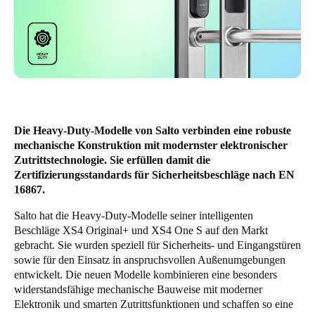
United Kingdom
English
Ireland
English
France
Die Heavy-Duty-Modelle von Salto verbinden eine robuste
Français
mechanische Konstruktion mit modernster elektronischer
Zutrittstechnologie. Sie erfüllen damit die
Netherlands
Zertifizierungsstandards für Sicherheitsbeschläge nach EN
16867.
Nederlands
English
Salto hat die Heavy-Duty-Modelle seiner intelligenten
Belgium
Beschläge XS4 Original+ und XS4 One S auf den Markt
gebracht. Sie wurden speziell für Sicherheits- und Eingangstüren
Français
Nederlands
English
sowie für den Einsatz in anspruchsvollen Außenumgebungen
entwickelt. Die neuen Modelle kombinieren eine besonders
Spain
widerstandsfähige mechanische Bauweise mit moderner
Español
Elektronik und smarten Zutrittsfunktionen und schaffen so eine