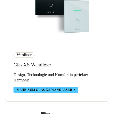
Sweden
Svenska
English
Norway
Norsk
English
Finland
Finnish
English
Wandleser
Glas XS Wandleser
Auswahl als Standard speichern
Design, Technologie und Komfort in perfekter
Harmonie.
MEHR ZUM GLAS XS WANDLESER