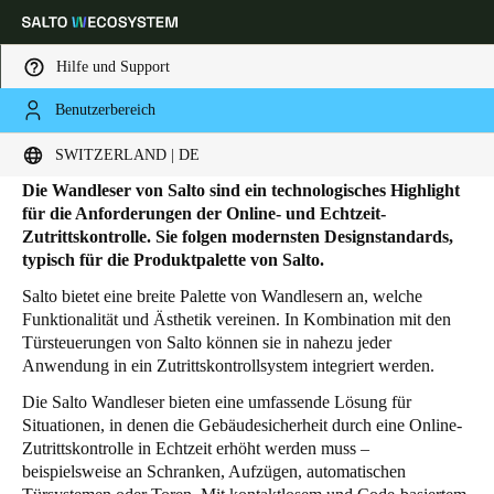
Hilfe und Support
Benutzerbereich
HOME
PRODUKTE
WANDLESER
Wandleser
Wählen Sie Ihren Standort und Ihre Sprache
SWITZERLAND | DE
Die Wandleser von Salto sind ein technologisches Highlight
Europe
North America
Caribbean - Lati
Global
für die Anforderungen der Online- und Echtzeit-
Zutrittskontrolle. Sie folgen modernsten Designstandards,
typisch für die Produktpalette von Salto.
Switzerland
|
Deutsch
Salto bietet eine breite Palette von Wandlesern an, welche
Funktionalität und Ästhetik vereinen. In Kombination mit den
Türsteuerungen von Salto können sie in nahezu jeder
Germany
Anwendung in ein Zutrittskontrollsystem integriert werden.
Deutsch
Die Salto Wandleser bieten eine umfassende Lösung für
Situationen, in denen die Gebäudesicherheit durch eine Online-
Switzerland
Zutrittskontrolle in Echtzeit erhöht werden muss –
Deutsch
Français
Italiano
beispielsweise an Schranken, Aufzügen, automatischen