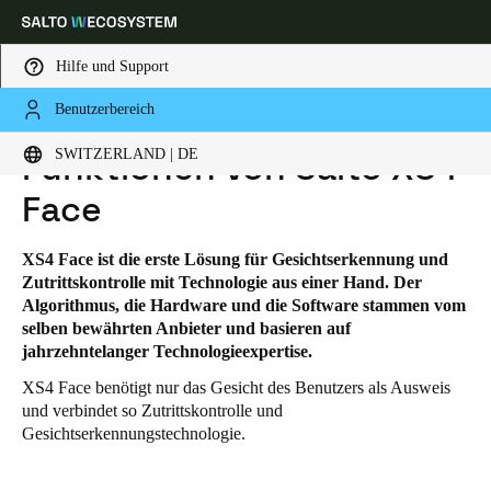
Hilfe und Support
Benutzerbereich
HOME
TECHNOLOGIEPLATTFORMEN
SALTO XS4 FACE
FUNKTIONEN VON SALTO XS4 FACE
Wählen Sie Ihren Standort und Ihre Sprache
SWITZERLAND | DE
Funktionen von Salto XS4
Face
Europe
North America
Caribbean - Lati
Global
XS4 Face ist die erste Lösung für Gesichtserkennung und
Switzerland
|
Deutsch
Zutrittskontrolle mit Technologie aus einer Hand. Der
Algorithmus, die Hardware und die Software stammen vom
selben bewährten Anbieter und basieren auf
Germany
jahrzehntelanger Technologieexpertise.
Deutsch
XS4 Face benötigt nur das Gesicht des Benutzers als Ausweis
und verbindet so Zutrittskontrolle und
Switzerland
Gesichtserkennungstechnologie.
Deutsch
Français
Italiano