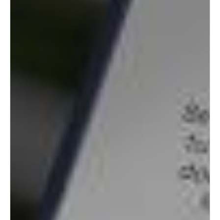
Sweden
Svenska
English
Norway
Norsk
English
Finland
Finnish
English
Auswahl als Standard speichern