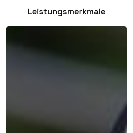
United Kingdom
Leistungsmerkmale
English
Ireland
English
France
Français
Netherlands
Nederlands
English
Belgium
Français
Nederlands
English
Spain
Español