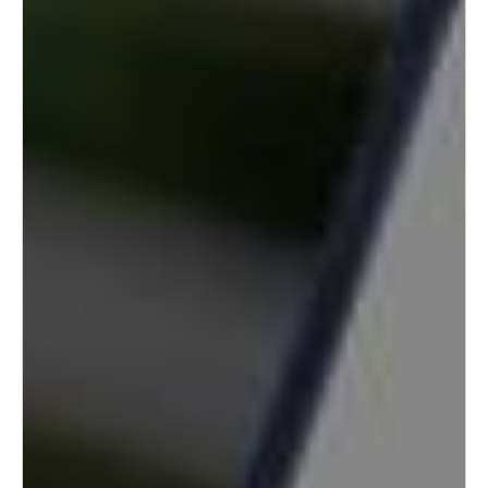
Portugal
Português
Italy
Italiano
Russia
Russian
Poland
Polski
Czech Republic
Čeština
Denmark
Danskere
English