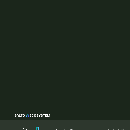
Branchenlösungen
Technologieplattfor
25 Jahre Salto
Wählen Sie Ihren Standort und Ihre Sprache
Europe
North America
Caribbean -
Global
Germany
|
Deutsch
Germany
Deutsch
Ireland
English