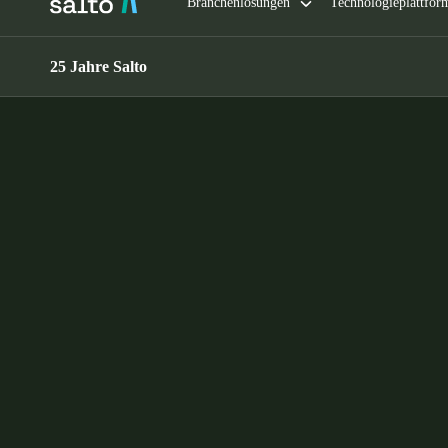
Belgium
Français
Nederlands
English
Italy
Italiano
Czech Republic
Čeština
Norway
Norsk
English
Auswahl als Standard speichern