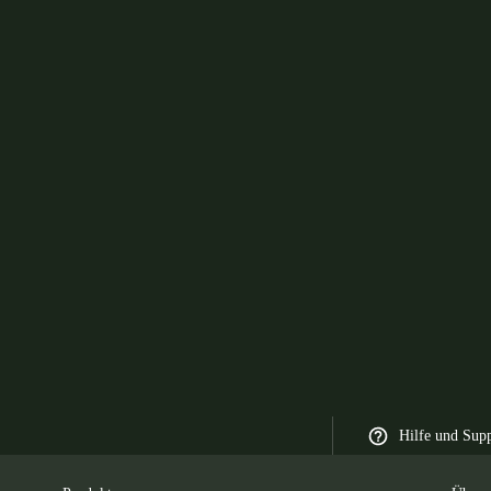
Hilfe und Sup
men
Produkte
Über 
Überbl
 Latin America
Africa, Middle East, and India
Asia Pacific
Switzerland
Deutsch
Français
Italiano
France
Français