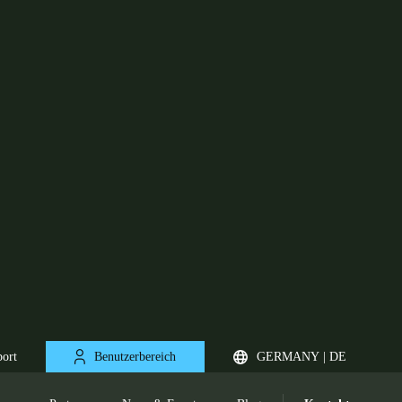
port
Benutzerbereich
GERMANY | DE
uns
Partner
News & Events
Blog
Kontakt
ick
Unsere Menschen
Unsere Geschichte
Die nächsten 25 Jahre
United Kingdom
English
Netherlands
Nederlands
English