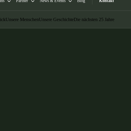
Portugal
Português
Poland
Polski
Sweden
Svenska
English