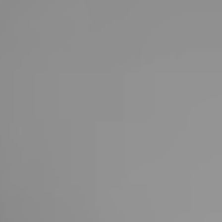
United Kingdom
English
Ireland
English
France
Français
Netherlands
Nederlands
English
Belgium
Français
Nederlands
English
Spain
Español