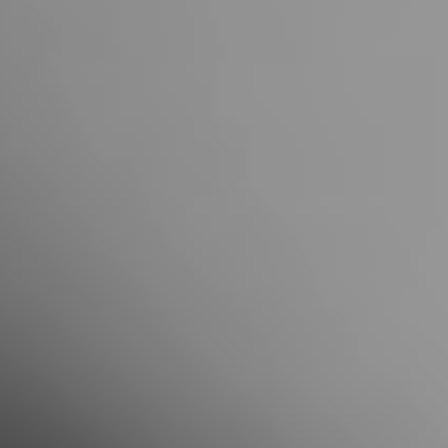
Portugal
Português
Italy
Italiano
Russia
Russian
Poland
Polski
Czech Republic
Čeština
Denmark
Danskere
English