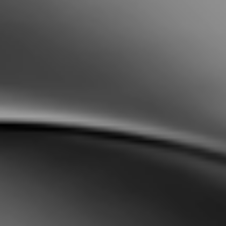
Sweden
Svenska
English
Norway
Norsk
English
Finland
Finnish
English
Auswahl als Standard speichern