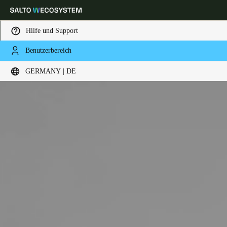
Hilfe und Support
Benutzerbereich
Wählen Sie Ihren Standort und Ihre Sprache
GERMANY | DE
Europe
North America
Caribbean - Lati
Global
Germany
|
Deutsch
Germany
Deutsch
Switzerland
Deutsch
Français
Italiano