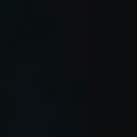
Sweden
Svenska
English
Norway
Norsk
English
Finland
Finnish
English
Auswahl als Standard speichern