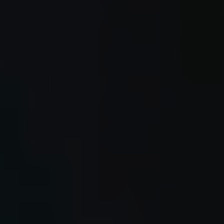
Portugal
Português
Italy
Italiano
Russia
Russian
Poland
Polski
Czech Republic
Čeština
Denmark
Danskere
English