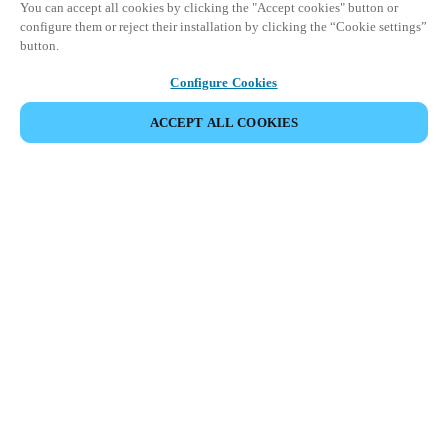
You can accept all cookies by clicking the "Accept cookies" button or
configure them or reject their installation by clicking the “Cookie settings”
button.
Configure Cookies
ACCEPT ALL COOKIES
HOME
BRANCHENLÖSUNGEN
HOSPITALITY
Willkommen zur nächsten
Stufe der Interaktion mit Ihren
Hotelgästen
Salto Systems ist ein weltweit führender Anbieter von
elektronischen Hotelschließsystemen. Dank modernster
Technologie eröffnet Salto Hoteleigentümern und -betreibern auf
der ganzen Welt neue Wege, Gäste sicher und komfortabel zu