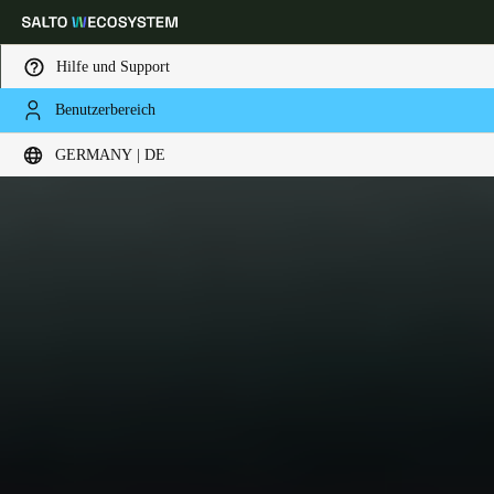
Hilfe und Support
Benutzerbereich
Wählen Sie Ihren Standort und Ihre Sprache
GERMANY | DE
Europe
North America
Caribbean - Lati
Global
Germany
|
Deutsch
Germany
Deutsch
Switzerland
Deutsch
Français
Italiano