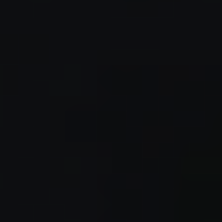
United Kingdom
English
Ireland
English
France
Français
Netherlands
Nederlands
English
Belgium
Français
Nederlands
English
Spain
Español