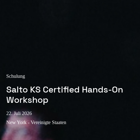
Sweden
Svenska
English
Norway
Norsk
English
Finland
Finnish
English
Schulung
Auswahl als Standard speichern
Salto KS Certified Hands-On
Workshop
22. Juli 2026
New York - Vereinigte Staaten