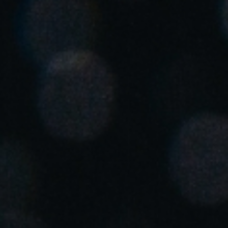
United Kingdom
English
Ireland
English
France
Français
Netherlands
Nederlands
English
Belgium
Français
Nederlands
English
Spain
Español