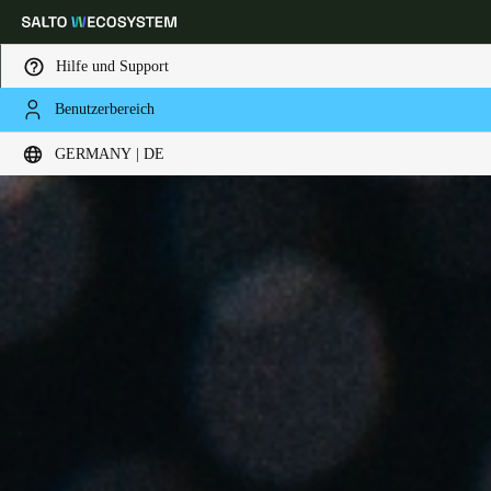
Hilfe und Support
Benutzerbereich
Wählen Sie Ihren Standort und Ihre Sprache
GERMANY | DE
Europe
North America
Caribbean - Lati
Global
Germany
|
Deutsch
Germany
Deutsch
Switzerland
Deutsch
Français
Italiano