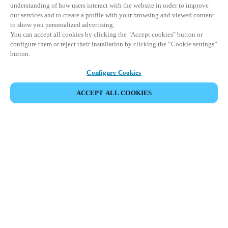
understanding of how users interact with the website in order to improve
our services and to create a profile with your browsing and viewed content
to show you personalized advertising.
You can accept all cookies by clicking the "Accept cookies" button or
configure them or reject their installation by clicking the “Cookie settings”
button.
Configure Cookies
VERANSTALTUNG TEILEN
ACCEPT ALL COOKIES
Diese Veranstaltung hat bereits stattgefunden. Wir
laden Sie ein, sich über unsere kommenden
Veranstaltungen zu informieren.
KOMMENDE VERANSTALTUNGEN ANSEHEN