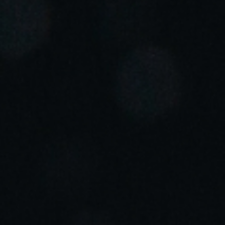
Portugal
Português
Italy
Italiano
Russia
Russian
Poland
Polski
Czech Republic
Čeština
Denmark
Danskere
English