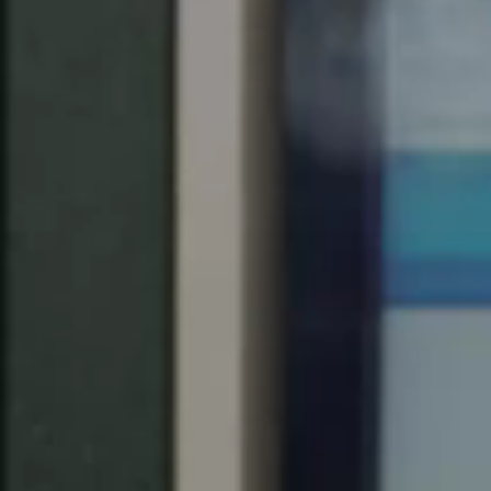
United Kingdom
English
Ireland
English
France
Français
Netherlands
Nederlands
English
Belgium
Français
Nederlands
English
Spain
Español