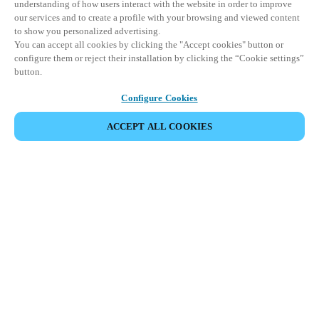
understanding of how users interact with the website in order to improve
our services and to create a profile with your browsing and viewed content
to show you personalized advertising.
You can accept all cookies by clicking the "Accept cookies" button or
configure them or reject their installation by clicking the “Cookie settings”
button.
Configure Cookies
VERANSTALTUNG TEILEN
ACCEPT ALL COOKIES
Diese Veranstaltung hat bereits stattgefunden. Wir
laden Sie ein, sich über unsere kommenden
Veranstaltungen zu informieren.
KOMMENDE VERANSTALTUNGEN ANSEHEN