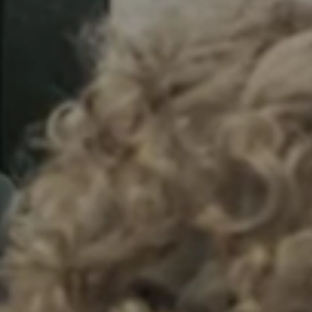
Sweden
Svenska
English
Norway
Norsk
English
Finland
Finnish
English
Auswahl als Standard speichern