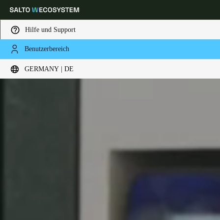
Hilfe und Support
Benutzerbereich
Wählen Sie Ihren Standort und Ihre Sprache
GERMANY | DE
Europe
North America
Caribbean - Lati
Global
Germany
|
Deutsch
Germany
Deutsch
Switzerland
Deutsch
Français
Italiano