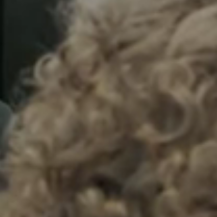
Sweden
Svenska
English
Norway
Norsk
English
Finland
Finnish
English
Auswahl als Standard speichern