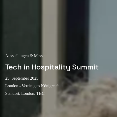
Portugal
Português
Italy
Italiano
Russia
Russian
Ausstellungen & Messen
Tech in Hospitality Summit
Poland
Polski
25. September 2025
Czech Republic
London - Vereinigtes Königreich
Čeština
Standort
:
London, TBC
Denmark
Danskere
English