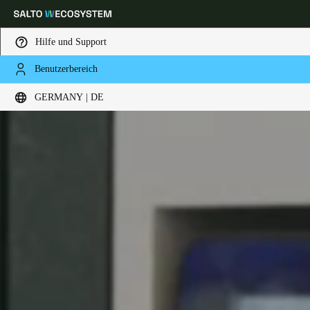
Hilfe und Support
Benutzerbereich
Wählen Sie Ihren Standort und Ihre Sprache
GERMANY | DE
Europe
North America
Caribbean - Lati
Global
Germany
|
Deutsch
Germany
Deutsch
Switzerland
Deutsch
Français
Italiano