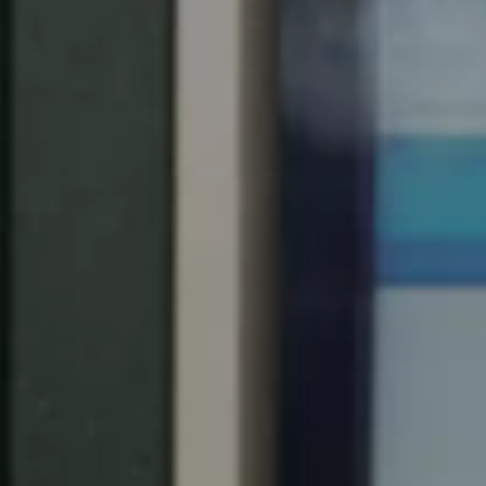
United Kingdom
English
Ireland
English
France
Français
Netherlands
Nederlands
English
Belgium
Français
Nederlands
English
Spain
Español