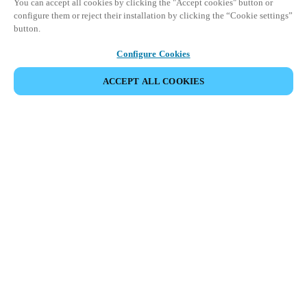
You can accept all cookies by clicking the "Accept cookies" button or
configure them or reject their installation by clicking the “Cookie settings”
button.
Configure Cookies
VERANSTALTUNG TEILEN
ACCEPT ALL COOKIES
Diese Veranstaltung hat bereits stattgefunden. Wir
laden Sie ein, sich über unsere kommenden
Veranstaltungen zu informieren.
KOMMENDE VERANSTALTUNGEN ANSEHEN