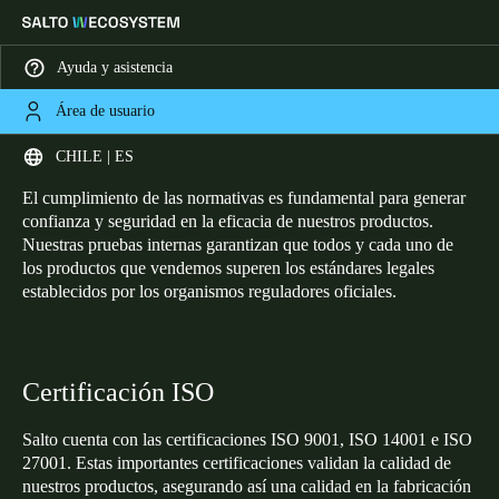
Ayuda y asistencia
Área de usuario
HOME
CERTIFICACIONES
Certificaciones
Elija su ubicación y configuración de idioma
CHILE | ES
El cumplimiento de las normativas es fundamental para generar
Europe
North America
Caribbean - Lati
Global
confianza y seguridad en la eficacia de nuestros productos.
Nuestras pruebas internas garantizan que todos y cada uno de
los productos que vendemos superen los estándares legales
Chile
|
Español
establecidos por los organismos reguladores oficiales.
Mexico
Español
Certificación ISO
Colombia
Salto cuenta con las certificaciones ISO 9001, ISO 14001 e ISO
27001. Estas importantes certificaciones validan la calidad de
Español
nuestros productos, asegurando así una calidad en la fabricación