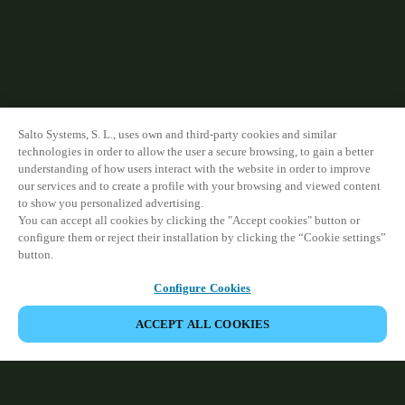
Salto Systems, S. L., uses own and third-party cookies and similar
technologies in order to allow the user a secure browsing, to gain a better
understanding of how users interact with the website in order to improve
our services and to create a profile with your browsing and viewed content
to show you personalized advertising.
You can accept all cookies by clicking the "Accept cookies" button or
configure them or reject their installation by clicking the “Cookie settings”
button.
Configure Cookies
ACCEPT ALL COOKIES