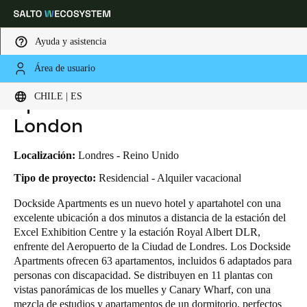
Ayuda y asistencia
Área de usuario
HOME
INDUSTRIAS
CASOS DE NEGOCIO
APARTAMENTOS DOCKSIDE EXCEL LONDON
Elija su ubicación y configuración de idioma
Apartamentos Dockside Excel
CHILE | ES
London
Europe
North America
Caribbean - Lati
Global
Localización:
Londres - Reino Unido
Chile
|
Español
Tipo de proyecto:
Residencial - Alquiler vacacional
Dockside Apartments es un nuevo hotel y apartahotel con una
excelente ubicación a dos minutos a distancia de la estación del
Mexico
Excel Exhibition Centre y la estación Royal Albert DLR,
Español
enfrente del Aeropuerto de la Ciudad de Londres. Los Dockside
Apartments ofrecen 63 apartamentos, incluidos 6 adaptados para
Colombia
personas con discapacidad. Se distribuyen en 11 plantas con
Español
vistas panorámicas de los muelles y Canary Wharf, con una
mezcla de estudios y apartamentos de un dormitorio, perfectos