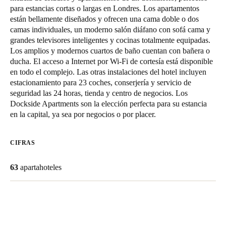
para estancias cortas o largas en Londres. Los apartamentos
Chile
están bellamente diseñados y ofrecen una cama doble o dos
Español
camas individuales, un moderno salón diáfano con sofá cama y
grandes televisores inteligentes y cocinas totalmente equipadas.
Los amplios y modernos cuartos de baño cuentan con bañera o
Guardar la nueva selección como predeterminada
ducha. El acceso a Internet por Wi-Fi de cortesía está disponible
en todo el complejo. Las otras instalaciones del hotel incluyen
estacionamiento para 23 coches, conserjería y servicio de
seguridad las 24 horas, tienda y centro de negocios. Los
Dockside Apartments son la elección perfecta para su estancia
en la capital, ya sea por negocios o por placer.
CIFRAS
63
apartahoteles