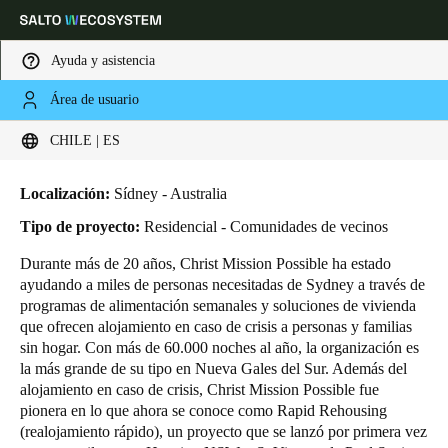
Ayuda y asistencia
Área de usuario
HOME
INDUSTRIAS
CASOS DE NEGOCIO
CHRIST MISSION POSSIBLE
Elija su ubicación y configuración de idioma
Christ Mission Possible
CHILE | ES
Europe
North America
Caribbean - Lati
Global
Localización:
Sídney - Australia
Tipo de proyecto:
Residencial - Comunidades de vecinos
Chile
|
Español
Durante más de 20 años,
Christ Mission Possible
ha estado
ayudando a miles de personas necesitadas de Sydney a través de
programas de alimentación semanales y soluciones de vivienda
Mexico
que ofrecen alojamiento en caso de crisis a personas y familias
Español
sin hogar. Con más de 60.000 noches al año, la organización es
la más grande de su tipo en Nueva Gales del Sur. Además del
alojamiento en caso de crisis, Christ Mission Possible fue
Colombia
pionera en lo que ahora se conoce como Rapid Rehousing
Español
(realojamiento rápido), un proyecto que se lanzó por primera vez