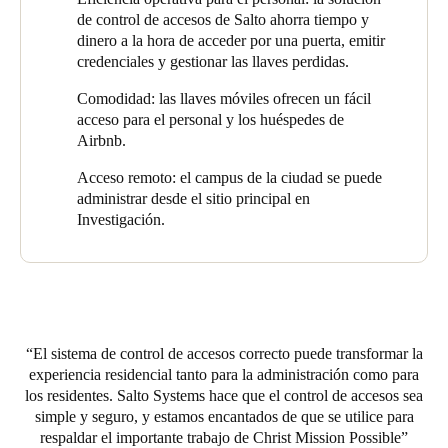
características y acabados, la solución escalable utiliza
Y con estancias de residentes de entre una noche y un mes, la
de control de accesos de Salto ahorra tiempo y
inteligencia distribuida en las cerraduras y las tarjetas para
organización necesitaba una solución de control de accesos que
dinero a la hora de acceder por una puerta, emitir
administrar los requisitos de control de accesos fácilmente
no solo fuera segura, sino también flexible.
credenciales y gestionar las llaves perdidas.
mientras elimina problemas potenciales de control de llaves.
Además, si se viola la seguridad de la llave debido a la pérdida
Comodidad: las llaves móviles ofrecen un fácil
de una tarjeta de acceso, se puede eliminar instantáneamente del
acceso para el personal y los huéspedes de
sistema sin la necesidad ni el coste de cambiar las llaves o las
Airbnb.
cerraduras.
Acceso remoto: el campus de la ciudad se puede
Al comentar sobre la idoneidad de la solución de Salto, el
administrar desde el sitio principal en
Director de Desarrollo de Negocio de INTEGRITY Locksmith
Investigación.
& Security, Daniel Walsh, dice: "Salto es una solución muy fácil
de instalar e implementar, lo que la hace ideal para adaptarla
posteriormente. Es adecuada para su propósito y hace el trabajo
a la perfección".
Los inquilinos tienen acceso a la puerta principal a través del
sistema de Salto. Su tarjeta inteligente caduca el día que se van,
El sistema de control de accesos correcto puede transformar la
por lo que no pueden entregarla a otras personas para que entren
experiencia residencial tanto para la administración como para
al edificio. También les permite acceder al ascensor, que solo los
los residentes. Salto Systems hace que el control de accesos sea
lleva al piso que ocupan; las mujeres tienen un piso para ellas, al
simple y seguro, y estamos encantados de que se utilice para
igual que los residentes masculinos. Las cerraduras electrónicas
respaldar el importante trabajo de Christ Mission Possible