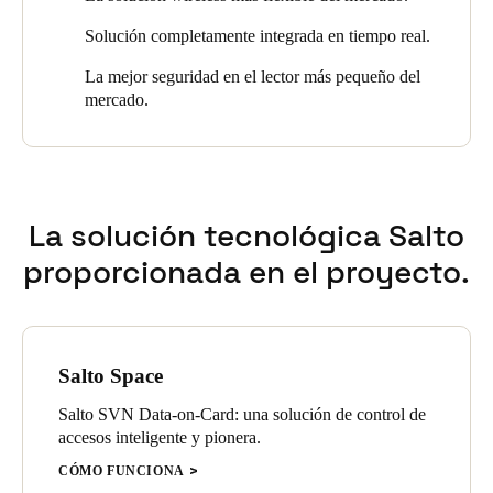
diseño.
elegante sistema de cierre, de bajo consumo de energía y
Solución completamente integrada en tiempo real.
totalmente inalámbrico. Es sin duda uno de los mejores hoteles
del centro de San Sebastián.
La mejor seguridad en el lector más pequeño del
mercado.
La solución tecnológica Salto
proporcionada en el proyecto.
Salto Space
Salto SVN Data-on-Card: una solución de control de
accesos inteligente y pionera.
CÓMO FUNCIONA