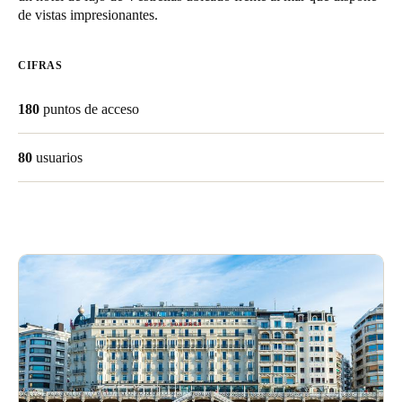
de vistas impresionantes.
Chile
Español
CIFRAS
Guardar la nueva selección como predeterminada
180
puntos de acceso
80
usuarios