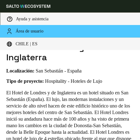
Ayuda y asistencia
Área de usuario
HOME
INDUSTRIAS
CASOS DE NEGOCIO
HOTEL DE LONDRES Y DE INGLATERRA
Elija su ubicación y configuración de idioma
Hotel de Londres y de
CHILE | ES
Inglaterra
Europe
North America
Caribbean - Lati
Global
Localización:
San Sebastián - España
Chile
|
Español
Tipo de proyecto:
Hospitality - Hoteles de Lujo
El Hotel de Londres y de Inglaterra es un hotel situado en San
Sebastián (España). El lujo, las modernas instalaciones y un
Mexico
servicio de alto nivel hacen de este edificio histórico uno de los
Español
mejores hoteles del centro de San Sebastián. El Hotel Londres
inició su andadura hace más de 100 años y ha visto de primera
Colombia
mano los cambios en la ciudad de Donostia-San Sebastián,
Español
desde la Belle Epoque hasta la actualidad. El Hotel Londres es
un hotel de lujo de 4 estrellas ubicado frente al mar que dispone