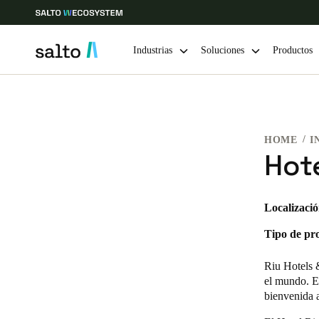
Industrias
Soluciones
Productos
Elija su ubicación y configuración de idioma
HOME
I
Europe
North America
Caribbean -
Global
Hot
Chile
|
Español
Localizació
Tipo de pr
Mexico
Español
Riu Hotels 
el mundo. El
bienvenida 
Guardar la nueva selección como predeterminada