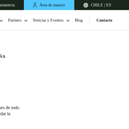
sistencia
Área de usuario
CHILE | ES
Partners
Noticias y Eventos
Blog
Contacto
AÑA
Chile
Español
ses de todo
dar la