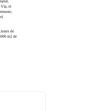
raron.
Vía, el
imnasio,
el
ciones de
 3000 m
2
de