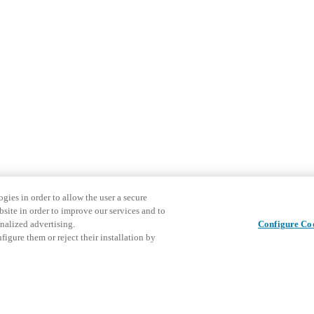
gies in order to allow the user a secure
bsite in order to improve our services and to
nalized advertising.
Configure Co
igure them or reject their installation by