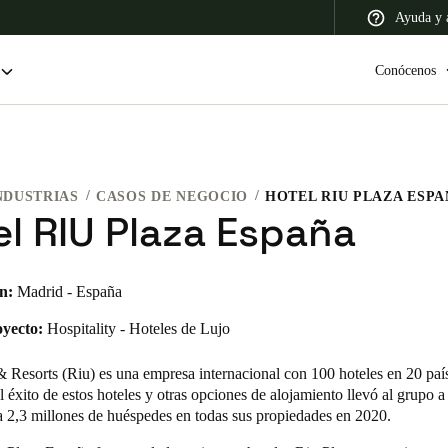
Ayuda y a
Conócenos
NDUSTRIAS
CASOS DE NEGOCIO
HOTEL RIU PLAZA ESP
 Latin America
Africa, Middle East, and India
Asia Pacific
el RIU Plaza España
n:
Madrid - España
oyecto:
Hospitality - Hoteles de Lujo
Colombia
Español
& Resorts (Riu) es una empresa internacional con 100 hoteles en 20 paí
 éxito de estos hoteles y otras opciones de alojamiento llevó al grupo a 
a 2,3 millones de huéspedes en todas sus propiedades en 2020.