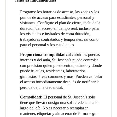
Ventajas fundamentales
posteriormente, implementaron Salto Space.
principal, con productos que incluyen cerraduras XS4 One, los
lectores murales Design XS y los lectores Mullion.
Programe los horarios de acceso, las zonas y los
Después de un incidente de seguridad, la escuela busca ampliar
puntos de acceso para estudiantes, personal y
y mejorar su instalación.
visitantes. Configure el plan de cierre, incluida la
duración del acceso en tiempo real, incluso para
El confinamiento mantiene seguro al personal
los visitantes e invitados de corta duración,
trabajadores contratados y temporales, así como
para el personal y los estudiantes.
El director de St. Joseph, Troy Rickard, cuenta una ocasión en la
Proporciona tranquilidad:
al cubrir las puertas
que el sistema Salto protegió eficazmente al personal de unos
internas y del aula, St. Joseph’s puede controlar
intrusos violentos.
con precisión quién puede entrar, cuándo y dónde
puede ir: aulas, residencias, laboratorios,
En julio de 2024, a las 16:01, se identificaron dos intrusos
gimnasios, áreas comunes y más. Pueden cancelar
violentos en el campus. Gracias a la programación automática de
el acceso inmediatamente después de notificar la
puertas que ya había bloqueado los puntos de entrada, los
pérdida de una credencial.
intrusos no pudieron acceder a las oficinas. Sin embargo, para
garantizar la seguridad de su personal, el director Troy Rickard
Comodidad:
El personal de St. Joseph’s solo
inició la función de Confinamiento de Salto desde el botón
tiene que llevar consigo una sola credencial a lo
central Coacción de la escuela.
largo del día. No es necesario reemplazar,
mantener, etiquetar y almacenar de forma segura
Esta acción bloqueó inmediatamente todos los puntos de acceso