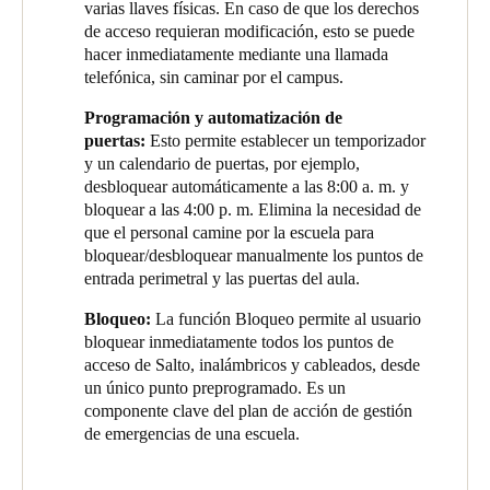
varias llaves físicas. En caso de que los derechos
en el campus, tanto interna como externamente. Ningún personal
de acceso requieran modificación, esto se puede
podía salir a una zona peligrosa, tanto como los intrusos no
hacer inmediatamente mediante una llamada
podían entrar en un edificio, por lo que no había ningún lugar al
telefónica, sin caminar por el campus.
que acudir, sino que debían regresar de la escuela. Mientras
tanto, el personal también estaba fuera de peligro y no podía
Programación y automatización de
enfrentarse a los intrusos.
puertas:
Esto permite establecer un temporizador
y un calendario de puertas, por ejemplo,
Sobre el incidente, Rickard explica: “
Salto es increíblemente
desbloquear automáticamente a las 8:00 a. m. y
eficaz. No dependíamos de que ningún miembro del personal o
bloquear a las 4:00 p. m. Elimina la necesidad de
profesor tuviera que hacer nada. Entre el horario de las puertas
que el personal camine por la escuela para
y el cierre, todo se gestionaba automáticamente.”
bloquear/desbloquear manualmente los puntos de
entrada perimetral y las puertas del aula.
El incidente ha cambiado la forma en que St Joseph's concibe la
seguridad. Troy Rickard explica: “El incidente ha cambiado
Bloqueo:
La función Bloqueo permite al usuario
nuestra forma de pensar sobre el sistema de acceso electrónico
bloquear inmediatamente todos los puntos de
Salto en St Joseph's. Hemos visto cómo puede desempeñar un
acceso de Salto, inalámbricos y cableados, desde
papel activo, y no solo automatizado, en la seguridad de todos.
un único punto preprogramado. Es un
Estamos estudiando formas de ampliar y adaptar el sistema Salto
componente clave del plan de acción de gestión
para satisfacer aún más las necesidades de nuestra escuela”.
de emergencias de una escuela.
Shane Robertson, socio certificado de Salto de
Sentry
Locksmiths
, se ha comprometido a ampliar el sistema. Añadió: