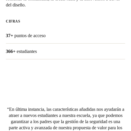
del diseño.
Chile
Español
CIFRAS
Guardar la nueva selección como predeterminada
37+
puntos de acceso
366+
estudiantes
En última instancia, las características añadidas nos ayudarán a
atraer a nuevos estudiantes a nuestra escuela, ya que podemos
garantizar a los padres que la gestión de la seguridad es una
parte activa y avanzada de nuestra propuesta de valor para los