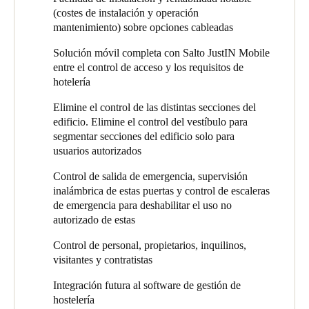
control de seguridad y se informa de todos los eventos en
(costes de instalación y operación
directo.
mantenimiento) sobre opciones cableadas
Uno de los componentes fundamentales de la solución es el
Solución móvil completa con Salto JustIN Mobile
control de accesos móvil JustIN. Cada punto físico de control de
entre el control de acceso y los requisitos de
accesos puede administrarse a través de dispositivos móviles, por
hotelería
lo que no es necesario interactuar físicamente con la solución,
Elimine el control de las distintas secciones del
que funciona tanto con iOS como con Android. El acceso se
edificio. Elimine el control del vestíbulo para
puede otorgar sobre la marcha y es igualmente fácil de cancelar
segmentar secciones del edificio solo para
sin poner en riesgo la seguridad de la solución. Si bien la
usuarios autorizados
tecnología móvil está en uso en muchas partes del mundo,
todavía es relativamente nueva en Sudáfrica, por lo que la
Control de salida de emergencia, supervisión
directiva de The Leonardo quedó particularmente impresionada
inalámbrica de estas puertas y control de escaleras
por esta funcionalidad.
de emergencia para deshabilitar el uso no
autorizado de estas
Control de personal, propietarios, inquilinos,
visitantes y contratistas
Integración futura al software de gestión de
hostelería