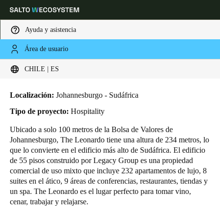
Ayuda y asistencia
Área de usuario
HOME
INDUSTRIAS
CASOS DE NEGOCIO
THE LEONARDO
Elija su ubicación y configuración de idioma
The Leonardo
CHILE | ES
Europe
North America
Caribbean - Lati
Global
Localización:
Johannesburgo - Sudáfrica
Tipo de proyecto:
Hospitality
Chile
|
Español
Ubicado a solo 100 metros de la Bolsa de Valores de
Johannesburgo, The Leonardo tiene una altura de 234 metros, lo
que lo convierte en el edificio más alto de Sudáfrica. El edificio
Mexico
de 55 pisos construido por Legacy Group es una propiedad
Español
comercial de uso mixto que incluye 232 apartamentos de lujo, 8
suites en el ático, 9 áreas de conferencias, restaurantes, tiendas y
un spa. The Leonardo es el lugar perfecto para tomar vino,
Colombia
cenar, trabajar y relajarse.
Español