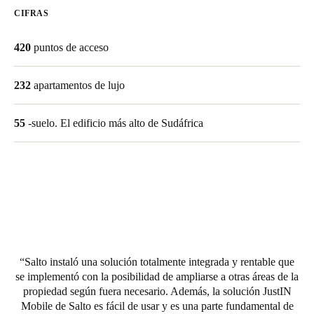
CIFRAS
Chile
Español
420
puntos de acceso
Guardar la nueva selección como predeterminada
232
apartamentos de lujo
55
-suelo. El edificio más alto de Sudáfrica
Salto instaló una solución totalmente integrada y rentable que
se implementó con la posibilidad de ampliarse a otras áreas de la
propiedad según fuera necesario. Además, la solución JustIN
Mobile de Salto es fácil de usar y es una parte fundamental de