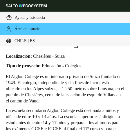
Ayuda y asistencia
Área de usuario
HOME
INDUSTRIAS
CASOS DE NEGOCIO
UNIVERSIDAD DE AIGLON
Elija su ubicación y configuración de idioma
Universidad de Aiglon
CHILE | ES
Europe
North America
Caribbean - Lati
Global
Localización:
Chesières - Suiza
Tipo de proyecto:
Educación - Colegios
Chile
|
Español
El Aiglon College es un internado privado de Suiza fundado en
1949. El colegio, independiente y sin fines de lucro, está
ubicado en los Alpes suizos, a 1.250 metros sobre Lausana, en el
Mexico
pueblo de Chesières, cerca de la estación de esquí de Villars en
Español
el cantón de Vaud.
La escuela secundaria Aiglon College está destinada a niños y
Colombia
niñas de entre 10 y 13 años. La escuela superior está dirigida a
Español
estudiantes de entre 14 y 17 años y prepara a los alumnos para
los exámenes GCSE e IGCSE al final del 11º curso y para el