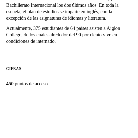
Bachillerato Internacional los dos últimos años. En toda la
Chile
escuela, el plan de estudios se imparte en inglés, con la
Español
excepción de las asignaturas de idiomas y literatura.
Actualmente, 375 estudiantes de 64 países asisten a Aiglon
College, de los cuales alrededor del 90 por ciento vive en
Guardar la nueva selección como predeterminada
condiciones de internado.
CIFRAS
450
puntos de acceso