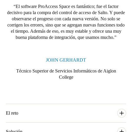
El software ProAccess Space es fantástico; fue el factor
decisivo para la compra del control de acceso de Salto. Y puede
observarse el progreso con cada nueva versión. No solo se
corrigen los errores, sino que se agregan nuevas funciones todo
el tiempo. Además de eso, es muy estable y ofrece una muy
buena plataforma de integración, que usamos mucho.
JOHN GERHARDT
Técnico Superior de Servicios Informáticos de Aiglon
College
El reto
Aiglon College consta de 23 edificios repartidos en un campus
sobre el lago de Ginebra. Muchos de los edificios se utilizan
Solución