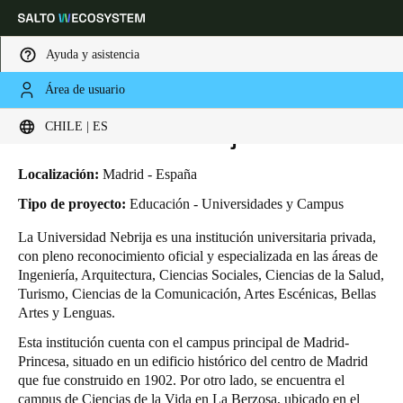
Ayuda y asistencia
Área de usuario
HOME
INDUSTRIAS
CASOS DE NEGOCIO
UNIVERSIDAD NEBRIJA
Elija su ubicación y configuración de idioma
Universidad Nebrija
CHILE | ES
Europe
North America
Caribbean - Lati
Global
Localización:
Madrid - España
Tipo de proyecto:
Educación - Universidades y Campus
Chile
|
Español
La Universidad Nebrija es una institución universitaria privada,
con pleno reconocimiento oficial y especializada en las áreas de
Ingeniería, Arquitectura, Ciencias Sociales, Ciencias de la Salud,
Mexico
Turismo, Ciencias de la Comunicación, Artes Escénicas, Bellas
Español
Artes y Lenguas.
Esta institución cuenta con el campus principal de Madrid-
Colombia
Princesa, situado en un edificio histórico del centro de Madrid
Español
que fue construido en 1902. Por otro lado, se encuentra el
campus de Ciencias de la Vida en La Berzosa, ubicado en el