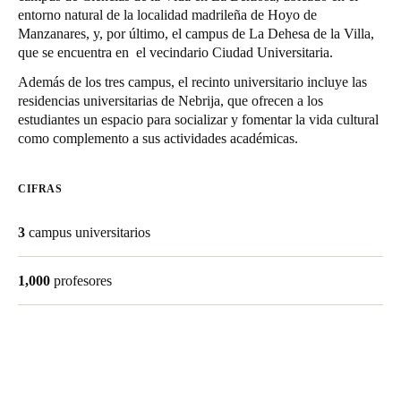
entorno natural de la localidad madrileña de Hoyo de
Chile
Manzanares, y, por último, el campus de La Dehesa de la Villa,
Español
que se encuentra en
el vecindario Ciudad Universitaria.
Además de los tres campus, el recinto universitario incluye
las
residencias universitarias de Nebrija
, que ofrecen a los
Guardar la nueva selección como predeterminada
estudiantes un espacio para socializar y fomentar la vida cultural
como complemento a sus actividades académicas.
CIFRAS
3
campus universitarios
1,000
profesores