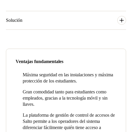
Solución
En total, la universidad cuenta con más de 500 puertas
controladas con tecnología Salto. Los productos instalados
incluyen los escudos para BLE XS4 One y la XS4 Original; los
Salto XS4 KPBS (dispositivos para barras antipánico), que
combinan escudos autónomos con cerraduras para barras
Ventajas fundamentales
antipánico; los cilindros electrónicos GEO y NEO;
los
dispositivos universales de ahorro de energía (ESD)
en todas las
Máxima seguridad en las instalaciones y máxima
habitaciones residenciales
(una solución sin tarjeta que resulta
protección de los estudiantes.
muy cómoda para las habitaciones equipadas con BLE); and
online updates,
para las series CU5000 y CU4000.
Gran comodidad tanto para estudiantes como
empleados, gracias a la tecnología móvil y sin
Asimismo, las taquillas del campus Madrid-Princesa cuentan con
llaves.
cerraduras inteligentes de Salto, que ofrecen un espacio de
almacenaje seguro y que se controlan con una aplicación móvil
La plataforma de gestión de control de accesos de
o una tarjeta de acceso.
Salto permite a los operadores del sistema
diferenciar fácilmente quién tiene acceso a