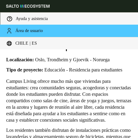
Ayuda y asistencia
Área de usuario
HOME
INDUSTRIAS
CASOS DE NEGOCIO
VIDA EN EL CAMPUS
Elija su ubicación y configuración de idioma
Vida en el campus
CHILE | ES
Europe
North America
Caribbean - Lati
Global
Localización:
Oslo, Trondheim y Gjoevik - Noruega
Tipo de proyecto:
Educación - Residencia para estudiantes
Chile
|
Español
Campus Living ofrece mucho más que viviendas para
estudiantes: crea comunidades seguras, acogedoras y conectadas
donde los estudiantes pueden disfrutar. Con espacios
Mexico
compartidos como salas de cine, áreas de yoga y juegos, terrazas
Español
en la azotea y lugares de reunión al aire libre, cada residencia
está diseñada para ayudar a los estudiantes a sentirse como en
casa y establecer conexiones sociales significativas.
Colombia
Español
Los residentes también disfrutan de instalaciones prácticas como
lavanderías y almacenamiento seguro de bicicletas, mientras que