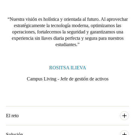
Nuestra visión es holística y orientada al futuro. Al aprovechar
estratégicamente la tecnología moderna, optimizamos las
operaciones, fortalecemos la seguridad y garantizamos una
experiencia sin llaves diaria perfecta y segura para nuestros
estudiantes.
ROSITSA ILIEVA
Campus Living - Jefe de gestión de activos
El reto
Con aproximadamente 1.200 unidades y más en desarrollo,
Campus Living recurrió a Salto para encontrar una solución de
Solución