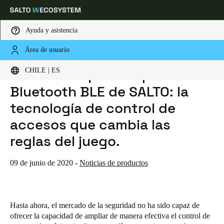
Ayuda y asistencia
Área de usuario
HOME
NOTICIAS
CERRADURAS PARA TAQUILLAS XS4 BLUETOOTH BLE DE SALTO: LA TECNOLOGÍA DE CONTROL DE ACCESOS QUE CAMBIA LAS REGLAS DEL JUEGO.
Elija su ubicación y configuración de idioma
Cerraduras para taquillas XS4
CHILE | ES
Bluetooth BLE de SALTO: la
Europe
North America
Caribbean - Lati
Global
tecnología de control de
accesos que cambia las
Chile
|
Español
reglas del juego.
Mexico
09 de junio de 2020
-
Noticias de productos
Español
Colombia
Hasta ahora, el mercado de la seguridad no ha sido capaz de
Español
ofrecer la capacidad de ampliar de manera efectiva el control de