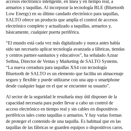
accesos electrónico inteligente, en línea y en tiempo real, a
Chile
armarios y taquillas. Al incorporar la tecnología BLE (Bluetooth
Low Energy) en su último candado electrónico para taquillas,
Español
SALTO ofrece un producto que amplía el control de accesos
electrónico completo y actualizado a taquillas, armarios y,
básicamente, cualquier puerta periférica.
Guardar la nueva selección como predeterminada
“El mundo está cada vez más digitalizado y nunca antes había
sido tan necesario aplicar tecnología avanzada a fábricas, tiendas
y centros partner-sanitarios y educativos”, ha señalado Aznar
Sethna, Director de Ventas y Marketing de SALTO Systems.
“La nueva cerradura para taquillas XS4 con tecnología
Bluetooth de SALTO es un elemento que facilita un almacenaje
seguro y flexible y puede utilizarse con una app o smartphone
desde cualquier lugar en el que se encuentre su usuario”.
Al sector de la seguridad le resultaría muy útil disponer de la
capacidad necesaria para poder llevar a cabo un control de
acceso electrónico en tiempo real y sin cables en dispositivos
periféricos tales como taquillas o armarios. Y hay varias formas
de proteger el contenido de una taquilla. Es habitual que en las
taquillas de las fábricas se guarden equipos o dispositivos caros.