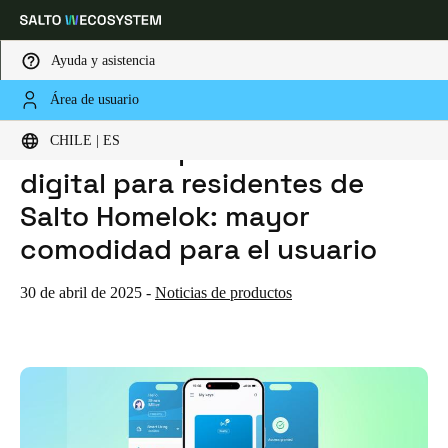
Ayuda y asistencia
Área de usuario
HOME
NOTICIAS
LA NUEVA EXPERIENCIA LLAVE DIGITAL PARA RESIDENTES DE SALTO HOMELOK: MAYOR COMODIDAD PARA EL USUARIO
Elija su ubicación y configuración de idioma
La nueva experiencia llave
CHILE | ES
digital para residentes de
Europe
North America
Caribbean - Lati
Global
Salto Homelok: mayor
comodidad para el usuario
Chile
|
Español
30 de abril de 2025
-
Noticias de productos
Mexico
Español
Colombia
Español