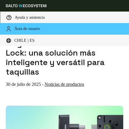
Ayuda y asistencia
Área de usuario
HOME
NOTICIAS
LLEGA LA CERRADURA XS4 ECO LOCK: UNA SOLUCIÓN MÁS INTELIGENTE Y VERSÁTIL PARA TAQUILLAS
Elija su ubicación y configuración de idioma
Llega la cerradura XS4 Eco
CHILE | ES
Lock: una solución más
Europe
North America
Caribbean - Lati
Global
inteligente y versátil para
taquillas
Chile
|
Español
30 de julio de 2025
-
Noticias de productos
Mexico
Español
Colombia
Español