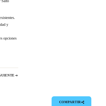
 Salto
existentes.
idad y
es opciones
GUIENTE
COMPARTIR