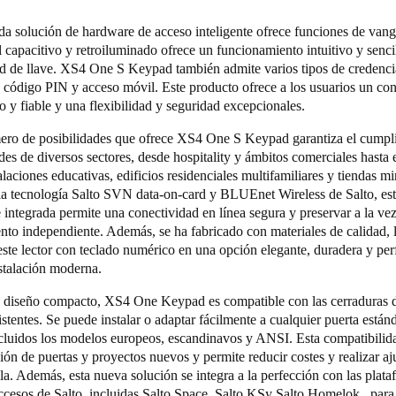
da solución de hardware de acceso inteligente ofrece funciones de vang
il capacitivo y retroiluminado ofrece un funcionamiento intuitivo y senci
ad de llave. XS4 One S Keypad también admite varios tipos de credenc
e, código PIN y acceso móvil. Este producto ofrece a los usuarios un con
o y fiable y una flexibilidad y seguridad excepcionales.
ero de posibilidades que ofrece XS4 One S Keypad garantiza el cumpl
des de diversos sectores, desde hospitality y ámbitos comerciales hasta 
talaciones educativas, edificios residenciales multifamiliares y tiendas mi
la tecnología
Salto SVN data-on-card
y
BLUEnet Wireless
de Salto, es
integrada permite una conectividad en línea segura y preservar a la ve
nto independiente. Además, se ha fabricado con materiales de calidad, 
este lector con teclado numérico en una opción elegante, duradera y per
nstalación moderna.
u diseño compacto, XS4 One Keypad es compatible con las cerraduras 
stentes. Se puede instalar o adaptar fácilmente a cualquier puerta estánd
cluidos los modelos europeos, escandinavos y ANSI. Esta compatibilida
ción de puertas y proyectos nuevos y permite reducir costes y realizar aj
la. Además, esta nueva solución se integra a la perfección con las plat
ccesos de Salto, incluidas
Salto Space
,
Salto KS
y
Salto Homelok
, para