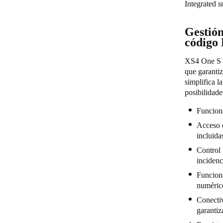
Integrated 
Gestión
código
XS4 One S K
que garantiz
simplifica l
posibilidad
Funciona
Acceso c
incluida
Control 
incidenc
Funciona
numérico
Conectiv
garantiz