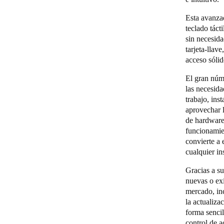
Esta avanza
teclado táct
sin necesid
tarjeta-llav
acceso sólid
El gran núm
las necesida
trabajo, ins
aprovechar 
de hardware 
funcionamie
convierte a 
cualquier i
Gracias a s
nuevas o exi
mercado, in
la actualiza
forma sencil
control de a