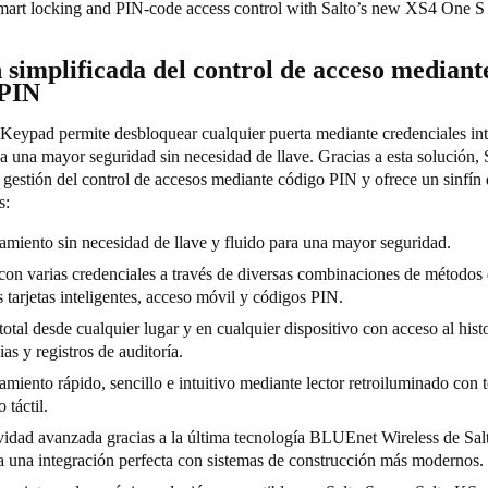
smart locking and PIN-code access control with Salto’s new XS4 One
 simplificada del control de acceso mediant
 PIN
eypad permite desbloquear cualquier puerta mediante credenciales inte
a una mayor seguridad sin necesidad de llave. Gracias a esta solución, 
a gestión del control de accesos mediante código PIN y ofrece un sinfín
es:
miento sin necesidad de llave y fluido para una mayor seguridad.
on varias credenciales a través de diversas combinaciones de métodos 
s tarjetas inteligentes, acceso móvil y códigos PIN.
total desde cualquier lugar y en cualquier dispositivo con acceso al histo
ias y registros de auditoría.
miento rápido, sencillo e intuitivo mediante lector retroiluminado con 
 táctil.
idad avanzada gracias a la última tecnología BLUEnet Wireless de Sal
a una integración perfecta con sistemas de construcción más modernos.