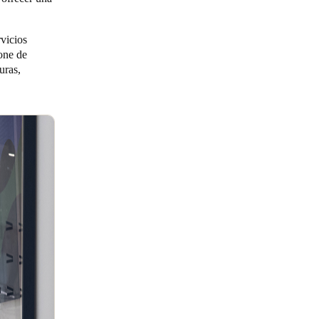
vicios
one de
uras,