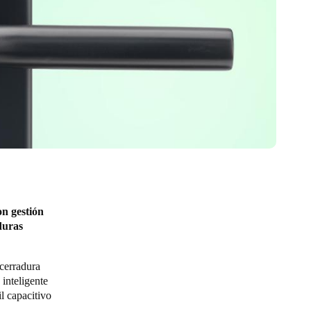
on gestión
duras
cerradura
inteligente
l capacitivo