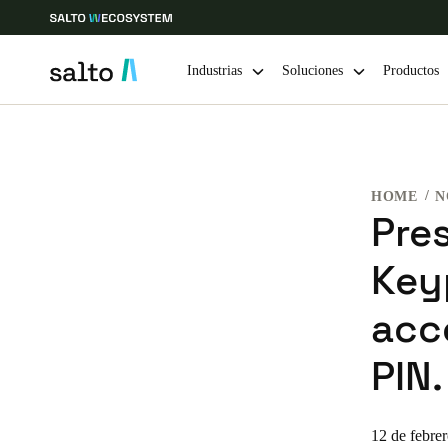
Industrias
Soluciones
Productos
Elija su ubicación y configuración de idioma
HOME
N
Europe
North America
Caribbean -
Global
Pre
Key
Chile
|
Español
acc
Mexico
PIN.
Español
12 de febre
Guardar la nueva selección como predeterminada