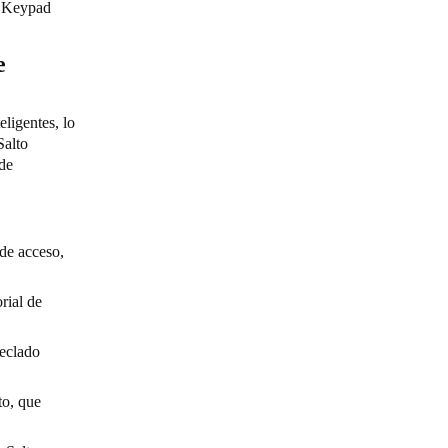
 S Keypad
e
ligentes, lo
Salto
 de
de acceso,
rial de
teclado
to, que