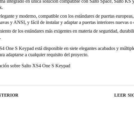
ma integrado en única solución compatible con Salto Space, Salto KS y
k.
legante y moderno, compatible con los estándares de puertas europeas,
avas y ANSI, y fácil de instalar y adaptar a puertas interiores nuevas o 
ento de los estándares más exigentes en materia de seguridad, durabil
.
4 One S Keypad está disponible en siete elegantes acabados y múltipl
a adaptarse a cualquier requisito del proyecto.
ción sobre Salto XS4 O
ne S Keypad
NTERIOR
LEER SI