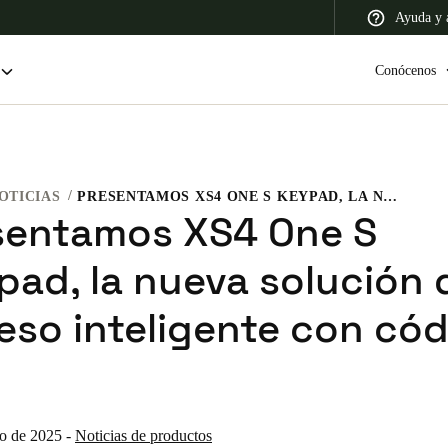
Ayuda y a
Conócenos
OTICIAS
PRESENTAMOS XS4 ONE S KEYPAD, LA NUEVA SOLUCIÓN DE ACCESO INTELIGENTE CON CÓDIGO PIN.
 Latin America
Africa, Middle East, and India
Asia Pacific
sentamos XS4 One S
pad, la nueva solución 
eso inteligente con có
Colombia
Español
ro de 2025
-
Noticias de productos