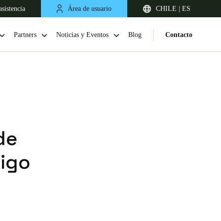
sistencia
Área de usuario
CHILE | ES
Partners
Noticias y Eventos
Blog
Contacto
de
digo
Chile
Español