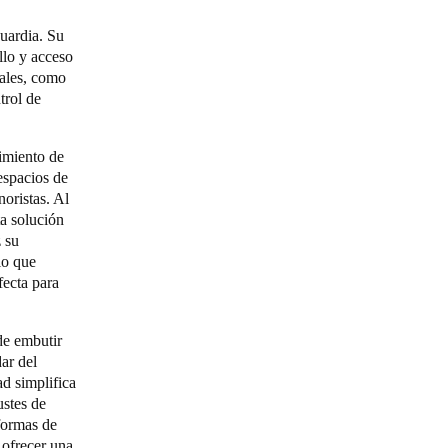
uardia. Su
llo y acceso
iales, como
trol de
imiento de
espacios de
noristas. Al
ta solución
z su
lo que
fecta para
de embutir
ar del
d simplifica
ustes de
aformas de
 ofrecer una