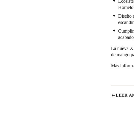
Ecosiste
Homelo
Diseño e
escandin
Cumplimi
acabado
La nueva XS
de mango par
Más informa
LEER A